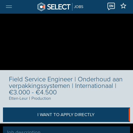
EN
JOBS
Field Service Engineer | Onderhoud aan
verpakkingssystemen | Internationaal |
€3.000 - €4.500
Etten-Leur
I
Production
I WANT TO APPLY DIRECTLY
Job description