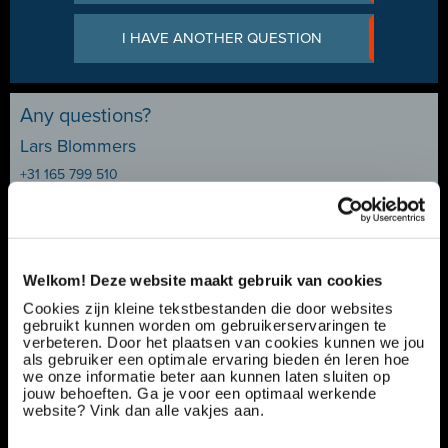
I HAVE ANOTHER QUESTION
Any questions?
Lars Blommers
+31 165 799 510
Welkom! Deze website maakt gebruik van cookies
Field Service Engineer | Onderhoud aan
verpakkingssystemen | Internationaal | €3.000
Cookies zijn kleine tekstbestanden die door websites
gebruikt kunnen worden om gebruikerservaringen te
- €4.500
verbeteren. Door het plaatsen van cookies kunnen we jou
als gebruiker een optimale ervaring bieden én leren hoe
Vacancy number:
174039
we onze informatie beter aan kunnen laten sluiten op
Specialization:
Production & Technical
jouw behoeften. Ga je voor een optimaal werkende
Contract type:
Project Sourcing
website? Vink dan alle vakjes aan.