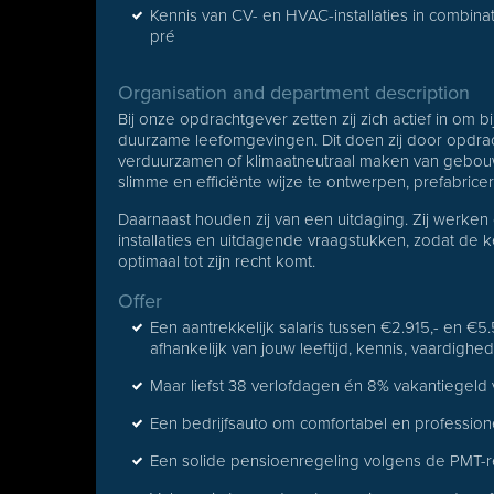
Kennis van CV- en HVAC-installaties in combina
pré
Organisation and department description
Bij onze opdrachtgever zetten zij zich actief in om 
duurzame leefomgevingen. Dit doen zij door opdrac
verduurzamen of klimaatneutraal maken van gebouwe
slimme en efficiënte wijze te ontwerpen, prefabric
Daarnaast houden zij van een uitdaging. Zij werken 
installaties en uitdagende vraagstukken, zodat de 
optimaal tot zijn recht komt.
Offer
Een aantrekkelijk salaris tussen €2.915,- en €5.
afhankelijk van jouw leeftijd, kennis, vaardighe
Maar liefst 38 verlofdagen én 8% vakantiegeld
Een bedrijfsauto om comfortabel en profession
Een solide pensioenregeling volgens de PMT-r