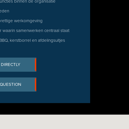
uncties binnen de organisatie
heden
prettige werkomgeving
uur waarin samenwerken centraal staat
BQ, kerstborrel en afdelingsuitjes
 DIRECTLY
 QUESTION