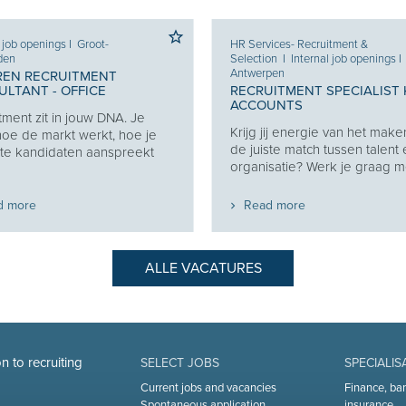
l job openings
I
Groot-
HR Services- Recruitment &
den
Selection
I
Internal job openings
I
Antwerpen
REN RECRUITMENT
LTANT - OFFICE
RECRUITMENT SPECIALIST 
ACCOUNTS
tment zit in jouw DNA. Je
Krijg jij energie van het make
oe de markt werkt, hoe je
de juiste match tussen talent
ste kandidaten aanspreekt
organisatie? Werk je graag me
d more
Read more
ALLE VACATURES
n to recruiting
SELECT JOBS
SPECIALIS
Current jobs and vacancies
Finance, ba
Spontaneous application
insurance