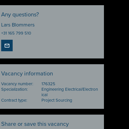
Any questions?
Lars Blommers
+31 165 799 510
Vacancy information
Vacancy number:
176325
Specialization:
Engineering Electrical/Electron
ical
Contract type:
Project Sourcing
Share or save this vacancy