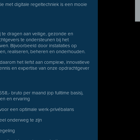
tie met digitale regeltechniek is een mooie
bij te dragen aan veilige, gezonde en
htgevers te ondersteunen bij het
n. Bijvoorbeeld door installaties op
eren, realiseren, beheren en onderhouden.
daarom het liefst aan complexe, innovatieve
kennis en expertise van onze opdrachtgever
558,- bruto per maand (op fulltime basis),
den en ervaring
 voor een optimale werk-privébalans
eel onderweg te zijn
egeling