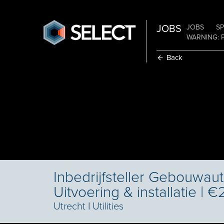
JOBS
JOBS
SP
WARNING: 
Back
Inbedrijfsteller Gebouwaut
Uitvoering & installatie | 
Utrecht
I
Utilities