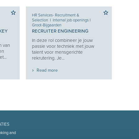
HR Services- Recruitment &
Selection
I
Internal job openings
I
Groot-Bijgaarden
KEY
RECRUITER ENGINEERING
In deze rol combineer je jouw
n van
passie voor techniek met jouw
 en
talent voor mensgerichte
t...
rekrutering. Je...
Read more
ATIES
nking and