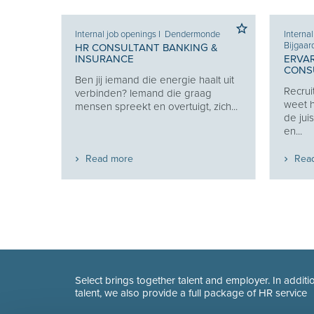
Internal job openings
I
Dendermonde
Interna
Bijgaar
HR CONSULTANT BANKING &
INSURANCE
ERVA
CONSU
Ben jij iemand die energie haalt uit
w
Recrui
verbinden? Iemand die graag
uw
weet h
mensen spreekt en overtuigt, zich...
de jui
en...
Read more
Rea
Select brings together talent and employer. In additio
talent, we also provide a full package of HR service