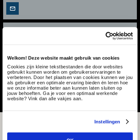
Junior Software Engineer | Toepassen en
Instellen van diverse programma's | €3.122 -
€4.474
Vacancy number:
175567
Welkom! Deze website maakt gebruik van cookies
Specialization:
Engineering Automation
Cookies zijn kleine tekstbestanden die door websites
Contract type:
Project Sourcing
gebruikt kunnen worden om gebruikerservaringen te
verbeteren. Door het plaatsen van cookies kunnen we jou
als gebruiker een optimale ervaring bieden én leren hoe
Share or save this vacancy
we onze informatie beter aan kunnen laten sluiten op
jouw behoeften. Ga je voor een optimaal werkende
website? Vink dan alle vakjes aan.
Instellingen