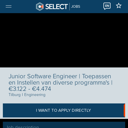
EN
JOBS
Junior Software Engineer | Toepassen
en Instellen van diverse programma's |
€3.122 - €4.474
Tilburg
I
Engineering
I WANT TO APPLY DIRECTLY
Job description