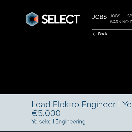
JOBS
JOBS
SP
WARNING: 
Back
Lead Elektro Engineer | Ye
€5.000
Yerseke
I
Engineering