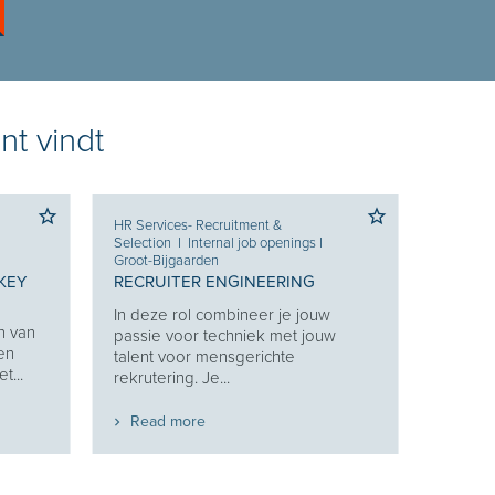
nt vindt
HR Services- Recruitment &
Selection
I
Internal job openings
I
Groot-Bijgaarden
KEY
RECRUITER ENGINEERING
In deze rol combineer je jouw
n van
passie voor techniek met jouw
 en
talent voor mensgerichte
t...
rekrutering. Je...
Read more