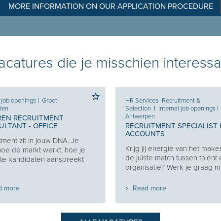
MORE INFORMATION ON OUR APPLICATION PROCEDURE
catures die je misschien interessa
l job openings
I
Groot-
HR Services- Recruitment &
den
Selection
I
Internal job openings
I
Antwerpen
REN RECRUITMENT
LTANT - OFFICE
RECRUITMENT SPECIALIST 
ACCOUNTS
tment zit in jouw DNA. Je
Krijg jij energie van het make
oe de markt werkt, hoe je
de juiste match tussen talent
ste kandidaten aanspreekt
organisatie? Werk je graag me
d more
Read more