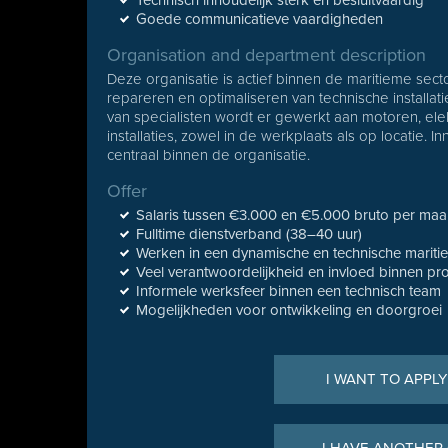
Technisch inhoudelijk sterk en besluitvaardig
Goede communicatieve vaardigheden
Organisation and department description
Deze organisatie is actief binnen de maritieme sect
repareren en optimaliseren van technische installa
van specialisten wordt er gewerkt aan motoren, el
installaties, zowel in de werkplaats als op locatie. 
centraal binnen de organisatie.
Offer
Salaris tussen €3.000 en €5.000 bruto per ma
Fulltime dienstverband (38–40 uur)
Werken in een dynamische en technische marit
Veel verantwoordelijkheid en invloed binnen pr
Informele werksfeer binnen een technisch team
Mogelijkheden voor ontwikkeling en doorgroei
I WANT TO APPLY