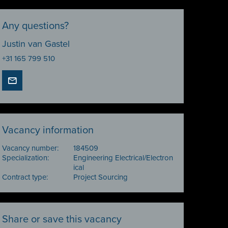
Any questions?
Justin van Gastel
+31 165 799 510
Vacancy information
Vacancy number:
184509
Specialization:
Engineering Electrical/Electron
ical
Contract type:
Project Sourcing
Share or save this vacancy