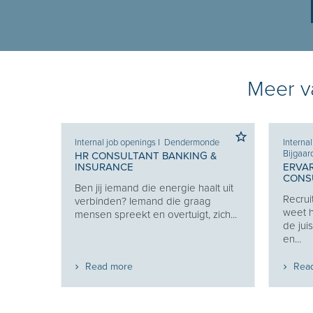
Meer va
Internal job openings
I
Dendermonde
Interna
Bijgaar
HR CONSULTANT BANKING &
INSURANCE
ERVA
CONSU
Ben jij iemand die energie haalt uit
w
Recrui
verbinden? Iemand die graag
uw
weet h
mensen spreekt en overtuigt, zich...
de jui
en...
Read more
Rea