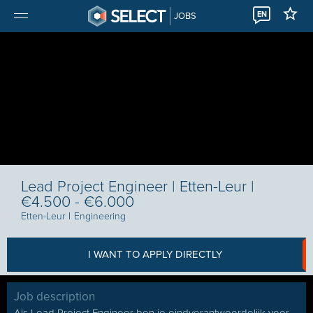
EN
JOBS
Lead Project Engineer | Etten-Leur |
€4.500 - €6.000
Etten-Leur
I
Engineering
I WANT TO APPLY DIRECTLY
Job description