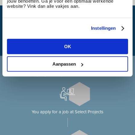
jouw behoeften. Ga je voor een optimaal werkende
website? Vink dan alle vakjes aan.
What is my travel time?
Instellingen
OK
Applying at Select Projects
Aanpassen
Applying for a job on our website?
You apply for a job at Select Projects