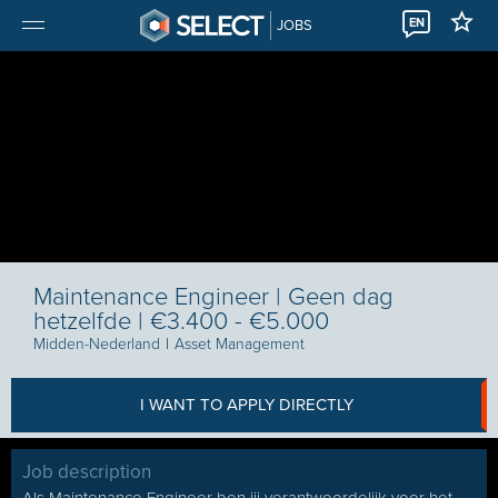
EN
JOBS
Maintenance Engineer | Geen dag
hetzelfde | €3.400 - €5.000
Midden-Nederland
I
Asset Management
I WANT TO APPLY DIRECTLY
Job description