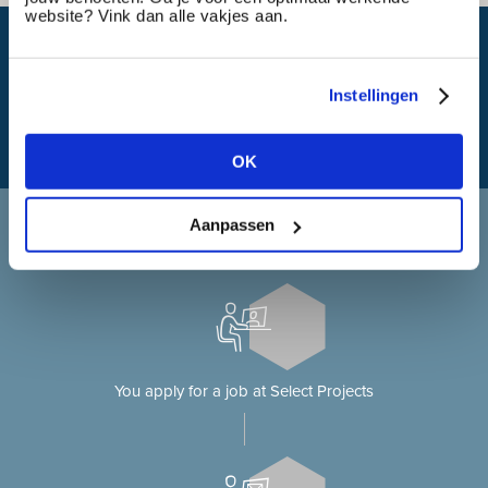
website? Vink dan alle vakjes aan.
What is my travel time?
Instellingen
OK
Applying at Select Projects
Aanpassen
Applying for a job on our website?
You apply for a job at Select Projects