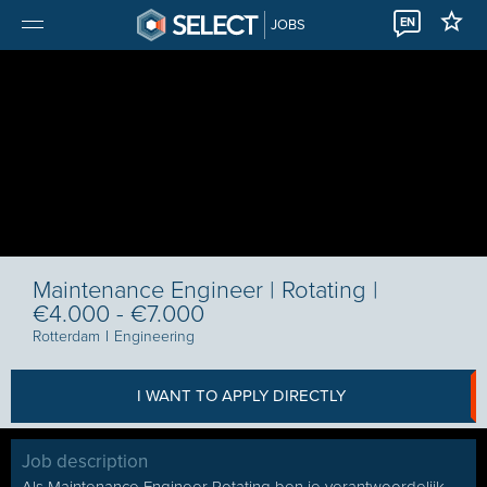
EN
JOBS
Maintenance Engineer | Rotating |
€4.000 - €7.000
Rotterdam
I
Engineering
I WANT TO APPLY DIRECTLY
Job description