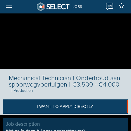
EN
JOBS
Mechanical Technician | Onderhoud aan
spoorwegvoertuigen | €3.500 - €4.000
-
I
Production
I WANT TO APPLY DIRECTLY
Job description