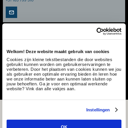
+31 165 799 510
Mechanical Technician | Onderhoud aan
spoorwegvoertuigen | €3.500 - €4.000
Vacancy number:
171335
Welkom! Deze website maakt gebruik van cookies
Specialization:
Production & Technical
Contract type:
Project Sourcing
Cookies zijn kleine tekstbestanden die door websites
gebruikt kunnen worden om gebruikerservaringen te
verbeteren. Door het plaatsen van cookies kunnen we jou
Share or save this vacancy
als gebruiker een optimale ervaring bieden én leren hoe
we onze informatie beter aan kunnen laten sluiten op
jouw behoeften. Ga je voor een optimaal werkende
website? Vink dan alle vakjes aan.
Instellingen
OK