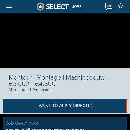
EN
JOBS
Monteur | Montage | Machinebouw |
€3.000 - €4.500
Middelburg
I
Production
I WANT TO APPLY DIRECTLY
Job description