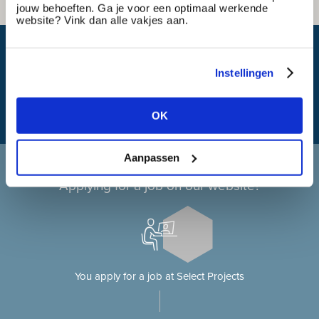
jouw behoeften. Ga je voor een optimaal werkende
website? Vink dan alle vakjes aan.
What is my travel time?
Instellingen
OK
Aanpassen
Applying at Select Projects
Applying for a job on our website?
You apply for a job at Select Projects