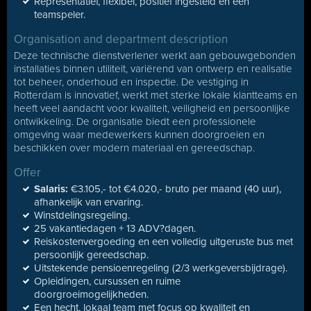
Representatief, flexibel, positief ingesteld en een
teamspeler.
Organisation and department description
Deze technische dienstverlener werkt aan gebouwgebonden
installaties binnen utiliteit, variërend van ontwerp en realisatie
tot beheer, onderhoud en inspectie. De vestiging in
Rotterdam is innovatief, werkt met sterke lokale klantteams en
heeft veel aandacht voor kwaliteit, veiligheid en persoonlijke
ontwikkeling. De organisatie biedt een professionele
omgeving waar medewerkers kunnen doorgroeien en
beschikken over modern materiaal en gereedschap.
Offer
Salaris:
€3.105,- tot €4.020,- bruto per maand (40 uur),
afhankelijk van ervaring.
Winstdelingsregeling.
25 vakantiedagen + 13 ADV?dagen.
Reiskostenvergoeding en een volledig uitgeruste bus met
persoonlijk gereedschap.
Uitstekende pensioenregeling (2/3 werkgeversbijdrage).
Opleidingen, cursussen en ruime
doorgroeimogelijkheden.
Een hecht, lokaal team met focus op kwaliteit en