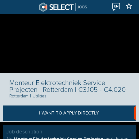
EN
JOBS
Monteur Elektrotechniek Service
Projecten | Rotterdam | €3.105 - €4.020
Rotterdam
I
Utilities
I WANT TO APPLY DIRECTLY
Job description