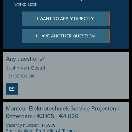
werkplezier.
I WANT TO APPLY DIRECTLY
I HAVE ANOTHER QUESTION
Any questions?
Justin van Gastel
+31 165 799 510
Monteur Elektrotechniek Service Projecten |
Rotterdam | €3.105 - €4.020
Vacancy number:
175978
Specialization:
Production & Technical