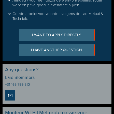
Aandacht voor een gezonde werk-privébalans, zodat
werk en privé goed in evenwicht blijven.
Goede arbeidsvoorwaarden volgens de cao Metaal &
Techniek.
I WANT TO APPLY DIRECTLY
I HAVE ANOTHER QUESTION
Any questions?
Lars Blommers
+31 165 799 510
Monteur WTB | Met grote passie voor