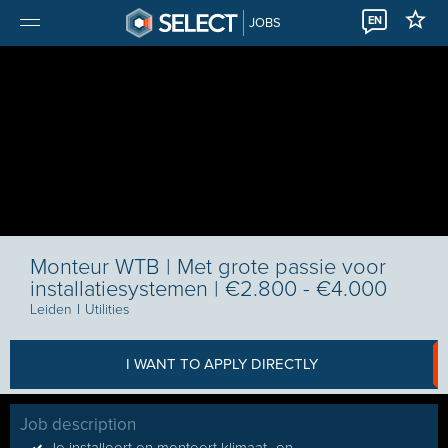
EN
JOBS
Monteur WTB | Met grote passie voor
installatiesystemen | €2.800 - €4.000
Leiden
I
Utilities
I WANT TO APPLY DIRECTLY
Job description