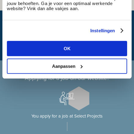
jouw behoeften. Ga je voor een optimaal werkende
website? Vink dan alle vakjes aan.
What is my travel time?
Instellingen
OK
Aanpassen
Applying at Select Projects
Applying for a job on our website?
You apply for a job at Select Projects