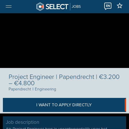
EN
JOBS
Project Engineer | Papendrecht | €3.200
– €4.800
Papendrecht
I
Engineering
I WANT TO APPLY DIRECTLY
Job description