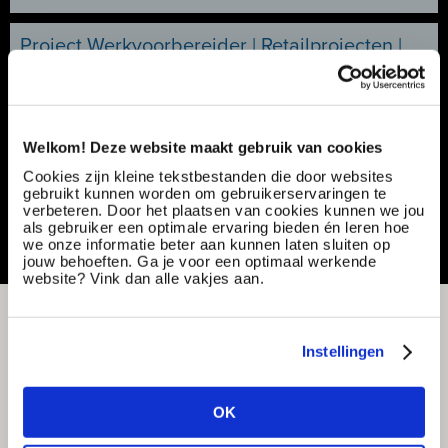
Project Werkvoorbereider | Retailprojecten |
Veel afwisseling | €3.000 - €4.500
Vacancy number:
165516
Specialization:
Engineering Electrical/Electronical
Contract type:
Project Sourcing
Welkom! Deze website maakt gebruik van cookies
Cookies zijn kleine tekstbestanden die door websites
Share or save this vacancy
gebruikt kunnen worden om gebruikerservaringen te
verbeteren. Door het plaatsen van cookies kunnen we jou
als gebruiker een optimale ervaring bieden én leren hoe
we onze informatie beter aan kunnen laten sluiten op
jouw behoeften. Ga je voor een optimaal werkende
website? Vink dan alle vakjes aan.
Instellingen
OK