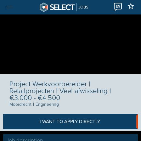
EN
JOBS
Project Werkvoorbereider |
Retailprojecten | Veel afwisseling |
€3.000 - €4.500
Moordrecht
I
Engineering
I WANT TO APPLY DIRECTLY
Job description