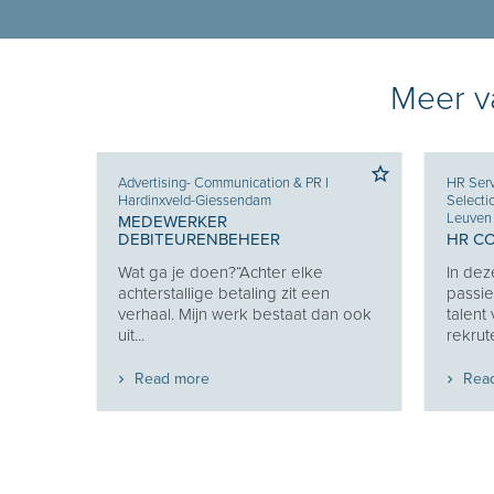
Meer va
Advertising- Communication & PR
I
HR Serv
Hardinxveld-Giessendam
Selecti
Leuven
MEDEWERKER
DEBITEURENBEHEER
HR C
Je
Wat ga je doen?“Achter elke
In dez
e je
achterstallige betaling zit een
passie
eekt
verhaal. Mijn werk bestaat dan ook
talent
uit...
rekrute
Read more
Rea