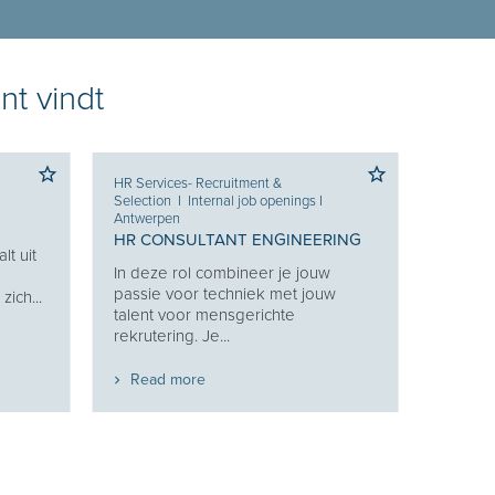
nt vindt
HR Services- Recruitment &
Selection
I
Internal job openings
I
Antwerpen
HR CONSULTANT ENGINEERING
lt uit
In deze rol combineer je jouw
g
passie voor techniek met jouw
ich...
talent voor mensgerichte
rekrutering. Je...
Read more