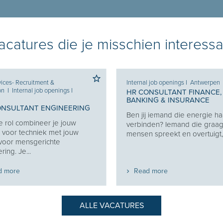
catures die je misschien interessa
ices- Recruitment &
Internal job openings
I
Antwerpen
on
I
Internal job openings
I
HR CONSULTANT FINANCE,
BANKING & INSURANCE
ONSULTANT ENGINEERING
Ben jij iemand die energie haa
e rol combineer je jouw
verbinden? Iemand die graa
 voor techniek met jouw
mensen spreekt en overtuigt, z
 voor mensgerichte
ring. Je...
d more
Read more
ALLE VACATURES