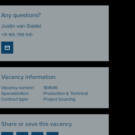
Any questions?
Justin van Gastel
+31 165 799 510
Vacancy information
Vacancy number:
184545
Specialization:
Production & Technical
Contract type:
Project Sourcing
Share or save this vacancy