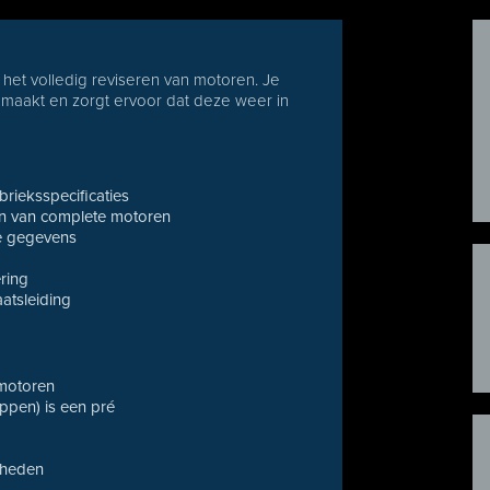
 het volledig reviseren van motoren. Je
maakt en zorgt ervoor dat deze weer in
rieksspecificaties
n van complete motoren
he gegevens
ring
atsleiding
smotoren
ppen) is een pré
gheden