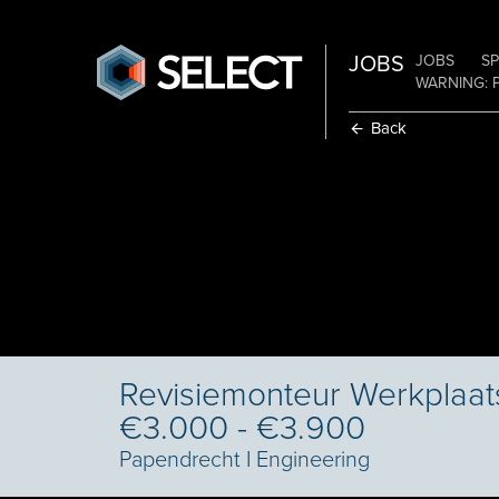
JOBS
JOBS
SP
WARNING: 
Back
Revisiemonteur Werkplaats
€3.000 - €3.900
Papendrecht
I
Engineering