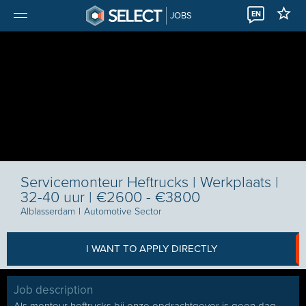
EN
JOBS
Servicemonteur Heftrucks | Werkplaats |
32-40 uur | €2600 - €3800
Alblasserdam
I
Automotive Sector
I WANT TO APPLY DIRECTLY
Job description