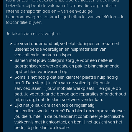
Als monteur heftrucks
bij onze opdrachtgever is geen dag
hetzelfde. Jij bent de vakman of -vrouw die zorgt dat alle
interne transportmiddelen – van eenvoudige
handpompwagens tot krachtige heftrucks van wel 40 ton – in
topconditie blijven.
Je taken zien er asl volgt uit:
Je voert onderhoud uit, verhelpt storingen en repareert
uiteenlopende voertuigen en hulpmaterialen van
verschillende merken en typen.
Samen met jouw collega's zorg je voor een nette en
georganiseerde werkplaats, en pak je binnenkomende
opdrachten voortvarend op.
Soms is het nodig dat een klant ter plaatse hulp nodig
heeft. Dan stap jij in één van de volledig uitgeruste
servicebussen – jouw mobiele werkplaats – en ga je op
pad. Je voert daar de benodigde reparaties of onderhoud
uit, en zorgt dat de klant snel weer verder kan.
Lijkt het je leuk om af en toe of regelmatig
buitendienstwerk te doen? Dan biedt onze opdrachtgever
jou die ruimte. In de buitendienst combineer je technische
vakkennis met klantcontact, en ben jij het gezicht van het
bedrijf bij de klant op locatie.