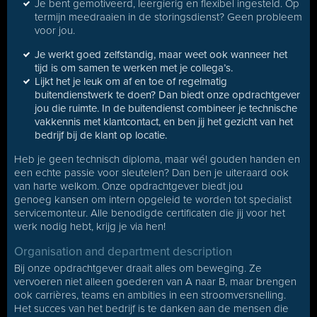
Je bent gemotiveerd, leergierig en flexibel ingesteld. Op
termijn meedraaien in de storingsdienst? Geen probleem
voor jou.
Je werkt goed zelfstandig, maar weet ook wanneer het
tijd is om samen te werken met je collega’s.
Lijkt het je leuk om af en toe of regelmatig
buitendienstwerk te doen? Dan biedt onze opdrachtgever
jou die ruimte. In de buitendienst combineer je technische
vakkennis met klantcontact, en ben jij het gezicht van het
bedrijf bij de klant op locatie.
Heb je geen technisch diploma, maar wél gouden handen en
een echte passie voor sleutelen? Dan ben je uiteraard ook
van harte welkom. Onze opdrachtgever biedt jou
genoeg kansen om intern opgeleid te worden tot specialist
servicemonteur. Alle benodigde certificaten die jij voor het
werk nodig hebt, krijg je via hen!
Organisation and department description
Bij onze opdrachtgever draait alles om beweging. Ze
vervoeren niet alleen goederen van A naar B, maar brengen
ook carrières, teams en ambities in een stroomversnelling.
Het succes van het bedrijf is te danken aan de mensen die