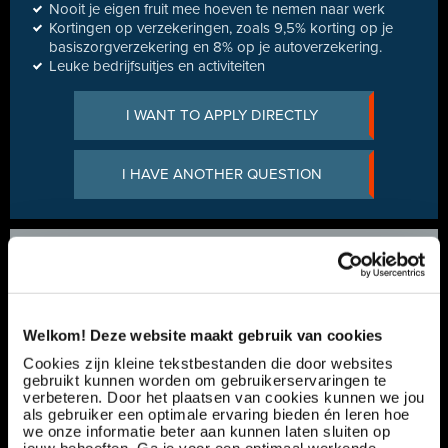
Nooit je eigen fruit mee hoeven te nemen naar werk
Kortingen op verzekeringen, zoals 9,5% korting op je
basiszorgverzekering en 8% op je autoverzekering.
Leuke bedrijfsuitjes en activiteiten
I WANT TO APPLY DIRECTLY
I HAVE ANOTHER QUESTION
Any questions?
Lars Blommers
+31 165 799 510
Welkom! Deze website maakt gebruik van cookies
Cookies zijn kleine tekstbestanden die door websites
gebruikt kunnen worden om gebruikerservaringen te
verbeteren. Door het plaatsen van cookies kunnen we jou
als gebruiker een optimale ervaring bieden én leren hoe
Servicemonteur Heftrucks | Werkplaats | 32-40
we onze informatie beter aan kunnen laten sluiten op
uur | €2600 - €3800