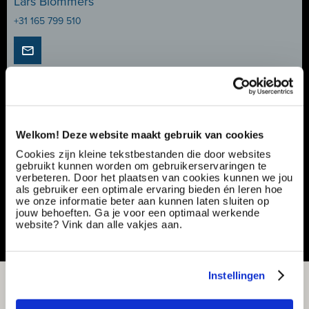
Lars Blommers
+31 165 799 510
Service monteur Thrusters | Onderhouden van
boegschroeven & thrusters | €2.900 - €4.800
Welkom! Deze website maakt gebruik van cookies
Vacancy number:
174119
Specialization:
Production & Technical
Cookies zijn kleine tekstbestanden die door websites
Contract type:
Project Sourcing
gebruikt kunnen worden om gebruikerservaringen te
verbeteren. Door het plaatsen van cookies kunnen we jou
als gebruiker een optimale ervaring bieden én leren hoe
Share or save this vacancy
we onze informatie beter aan kunnen laten sluiten op
jouw behoeften. Ga je voor een optimaal werkende
website? Vink dan alle vakjes aan.
Instellingen