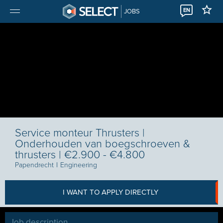
EN
JOBS
Service monteur Thrusters |
Onderhouden van boegschroeven &
thrusters | €2.900 - €4.800
Papendrecht
I
Engineering
I WANT TO APPLY DIRECTLY
Job description