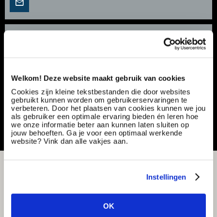
Servicemonteur | Onderhoud Koffiemachines |
€2.600 - €3.800
Vacancy number:
173190
Specialization:
Production & Technical
Welkom! Deze website maakt gebruik van cookies
Contract type:
Project Sourcing
Cookies zijn kleine tekstbestanden die door websites
gebruikt kunnen worden om gebruikerservaringen te
Share or save this vacancy
verbeteren. Door het plaatsen van cookies kunnen we jou
als gebruiker een optimale ervaring bieden én leren hoe
we onze informatie beter aan kunnen laten sluiten op
jouw behoeften. Ga je voor een optimaal werkende
website? Vink dan alle vakjes aan.
Instellingen
OK