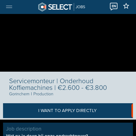
EN
JOBS
Servicemonteur | Onderhoud
Koffiemachines | €2.600 - €3.800
Gorinchem
I
Production
I WANT TO APPLY DIRECTLY
Job description