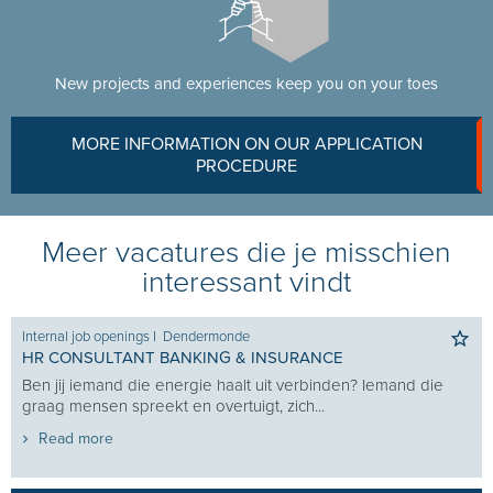
New projects and experiences keep you on your toes
MORE INFORMATION ON OUR APPLICATION
PROCEDURE
Meer vacatures die je misschien
interessant vindt
Internal job openings
I
Groot-Bijgaarden
ERVAREN RECRUITMENT CONSULTANT - OFFICE
and die
Recruitment zit in jouw DNA. Je weet hoe de markt w
je de juiste kandidaten aanspreekt en...
Read more