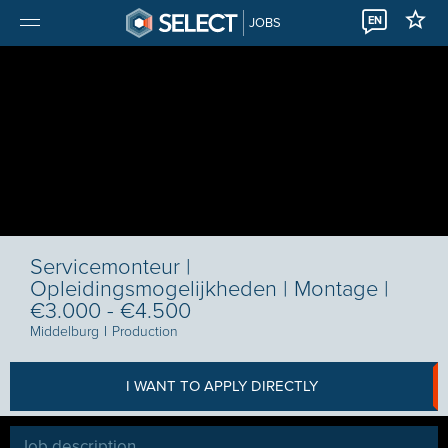
EN
JOBS
Servicemonteur |
Opleidingsmogelijkheden | Montage |
€3.000 - €4.500
Middelburg
I
Production
I WANT TO APPLY DIRECTLY
Job description