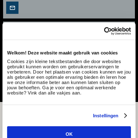
Servicemonteur | Opleidingsmogelijkheden |
Montage | €3.000 - €4.500
Vacancy number:
165306
Specialization:
Production & Technical
Welkom! Deze website maakt gebruik van cookies
Contract type:
Project Sourcing
Cookies zijn kleine tekstbestanden die door websites
gebruikt kunnen worden om gebruikerservaringen te
verbeteren. Door het plaatsen van cookies kunnen we jou
Share or save this vacancy
als gebruiker een optimale ervaring bieden én leren hoe
we onze informatie beter aan kunnen laten sluiten op
jouw behoeften. Ga je voor een optimaal werkende
website? Vink dan alle vakjes aan.
Instellingen
OK