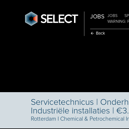
JOBS
JOBS
SP
WARNING: 
Back
Servicetechnicus | Onderh
Industriële installaties | 
Rotterdam
I
Chemical & Petrochemical I