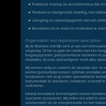
Praktische ervaring als servicetechnicus E&I o
Flexibele en klantgerichte instelling, met uit
Leergierig en oplossingsgericht, met een zelfst
Bereidheid om te reizen en incidenteel te ov
Organisation and department description
Bij de Business Unit E&I werk je aan een betrouwbare
omgeving. Of het nu gaat om ruimtes met een hoog 
toegangspoorten, (petro)chemische fabrieken of com
installaties, bij onze opdrachtgever komt alles same
Wij werken veilig en conform de nieuwste wet- en re
kunnen (productie)processen optimale prestaties leve
functioneren. Het vergt echter specialistische ken
instrumentatie te selecteren, installeren, in bedrijf
controleren.
Dankzij innovatieve technologieën kunnen bestaande
duurzamer produceren. Wij zetten ons actief in vo
voorbereiden op de energietransitie en hen helpe