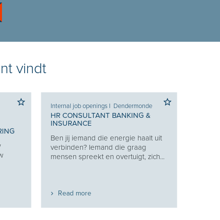
nt vindt
Internal job openings
I
Dendermonde
HR CONSULTANT BANKING &
INSURANCE
RING
Ben jij iemand die energie haalt uit
w
verbinden? Iemand die graag
uw
mensen spreekt en overtuigt, zich...
Read more