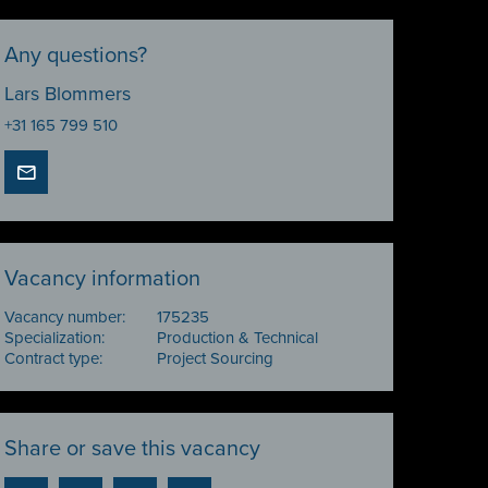
Any questions?
Lars Blommers
+31 165 799 510
Vacancy information
Vacancy number:
175235
Specialization:
Production & Technical
Contract type:
Project Sourcing
Share or save this vacancy