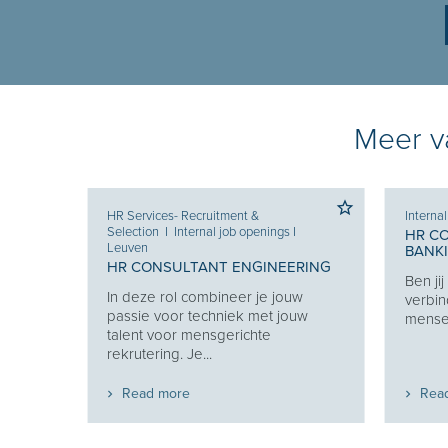
Meer va
HR Services- Recruitment &
Interna
Selection
I
Internal job openings
I
HR C
Leuven
BANK
 KEY
HR CONSULTANT ENGINEERING
Ben ji
In deze rol combineer je jouw
verbin
en van
passie voor techniek met jouw
mensen
 en
talent voor mensgerichte
t...
rekrutering. Je...
Read more
Rea