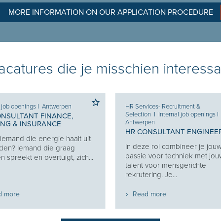
MORE INFORMATION ON OUR APPLICATION PROCEDURE
catures die je misschien interessa
l job openings
I
Antwerpen
HR Services- Recruitment &
Selection
I
Internal job openings
I
ONSULTANT FINANCE,
Antwerpen
ING & INSURANCE
HR CONSULTANT ENGINEE
j iemand die energie haalt uit
In deze rol combineer je jou
den? Iemand die graag
passie voor techniek met jo
 spreekt en overtuigt, zich...
talent voor mensgerichte
rekrutering. Je...
d more
Read more