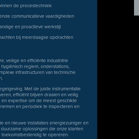
f binnen de procestechniek
stekende communicatieve vaardigheden
andige en proactieve werkstijl
ernachten bij meerdaagse opdrachten
, veilige en efficiënte industriële
hygiënisch regiem, onderstations,
plexe infrastructuren van technische
n.
gelgeving. Met de juiste instrumentatie
ren, efficiënt blijven draaien en veilig
nis en expertise om de meest geschikte
 te nemen en periodiek te inspecteren en
 en nieuwe installaties energiezuiniger en
or duurzame oplossingen die onze klanten
n toekomstbestendig te opereren.