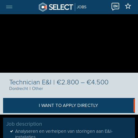
EN
JOBS
Technician E&I | €2.800 – €4.500
Dordrecht
I
Other
I WANT TO APPLY DIRECTLY
Job description
Analyseren en verhelpen van storingen aan E&I-
installaties