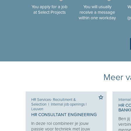
You apply for a job
You will usually
W
at Select Projects
receive a message
within one workday
(
Meer va
HR Services- Recruitment &
Interna
Selection
I
Internal job openings
I
HR C
Leuven
BANK
 KEY
HR CONSULTANT ENGINEERING
Ben ji
In deze rol combineer je jouw
verbin
en van
passie voor techniek met jouw
mensen