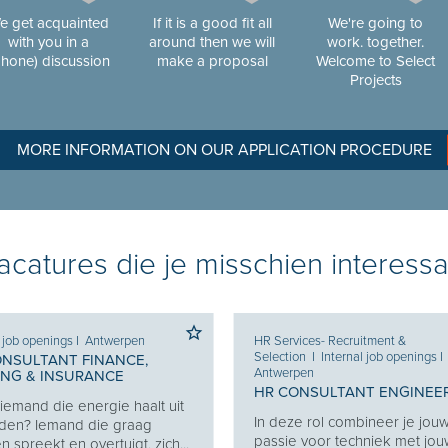
e get acquainted
If it is a good fit all
We're going to
with you in a
around then we will
work. together.
phone) discussion
make a proposal
Welcome to Select
Projects
MORE INFORMATION ON OUR APPLICATION PROCEDURE
catures die je misschien interessa
l job openings
I
Antwerpen
HR Services- Recruitment &
Selection
I
Internal job openings
I
ONSULTANT FINANCE,
Antwerpen
ING & INSURANCE
HR CONSULTANT ENGINEE
j iemand die energie haalt uit
In deze rol combineer je jou
den? Iemand die graag
passie voor techniek met jo
 spreekt en overtuigt, zich...