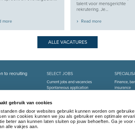
talent voor mensgerichte
rekrutering. Je...
d more
Read more
ALLE VACATURES
n to recruiting
SELECT JOBS
SPECIALIS
Current jobs and vacancies
Finance, ba
Spontaneous application
insurance
Job alert
Sales and Of
Industry an
akt gebruik van cookies
Human Reso
Medical
bestanden die door websites gebruikt kunnen worden om gebruike
tsen van cookies kunnen we jou als gebruiker een optimale ervar
Logistics & 
ie beter aan kunnen laten sluiten op jouw behoeften. Ga je voor
Marketing 
n alle vakjes aan.