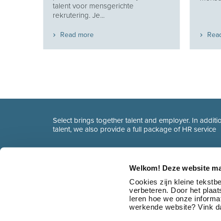
 en
talent voor mensgerichte
t...
rekrutering. Je...
Read more
Rea
Select brings together talent and employer. In additio
talent, we also provide a full package of HR service
Welkom! Deze website ma
Cookies zijn kleine tekst
verbeteren. Door het plaa
leren hoe we onze informat
werkende website? Vink da