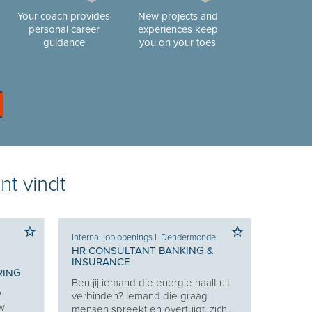
Your coach provides
New projects and
personal career
experiences keep
guidance
you on your toes
nt vindt
Internal job openings
I
Dendermonde
HR CONSULTANT BANKING &
INSURANCE
RING
Ben jij iemand die energie haalt uit
w
verbinden? Iemand die graag
uw
mensen spreekt en overtuigt, zich...