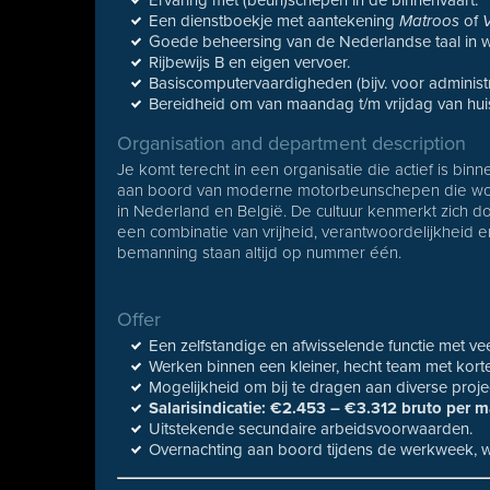
Ervaring met (beun)schepen in de binnenvaart.
Een dienstboekje met aantekening
Matroos
of
Goede beheersing van de Nederlandse taal in w
Rijbewijs B en eigen vervoer.
Basiscomputervaardigheden (bijv. voor administr
Bereidheid om van maandag t/m vrijdag van huis 
Organisation and department description
Je komt terecht in een organisatie die actief is bi
aan boord van moderne motorbeunschepen die wor
in Nederland en België. De cultuur kenmerkt zich d
een combinatie van vrijheid, verantwoordelijkheid 
bemanning staan altijd op nummer één.
Offer
Een zelfstandige en afwisselende functie met ve
Werken binnen een kleiner, hecht team met korte
Mogelijkheid om bij te dragen aan diverse proje
Salarisindicatie: €2.453 – €3.312 bruto per 
Uitstekende secundaire arbeidsvoorwaarden.
Overnachting aan boord tijdens de werkweek, wa