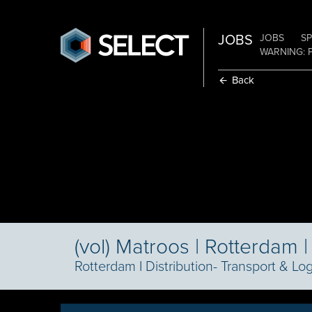
JOBS
JOBS
SP
WARNING: 
Back
(vol) Matroos | Rotterdam 
Rotterdam
I
Distribution- Transport & Log