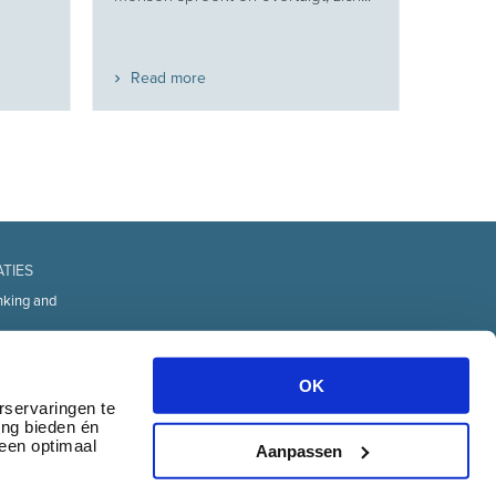
Read more
ATIES
nking and
fice
d Technology
OK
urces
rservaringen te
ing bieden én
transport
 een optimaal
& communication
Aanpassen