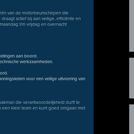
één van de motorbeunschepen die
raagt actief bij aan veilige, efficiënte en
 maandag t/m vrijdag en overnacht
delingen aan boord.
 technische werkzaamheden.
.
ord.
ningsleden voor een veilige uitvoering van
vakman die verantwoordelijkheid durft te
 in een klein team en kunt goed omgaan met