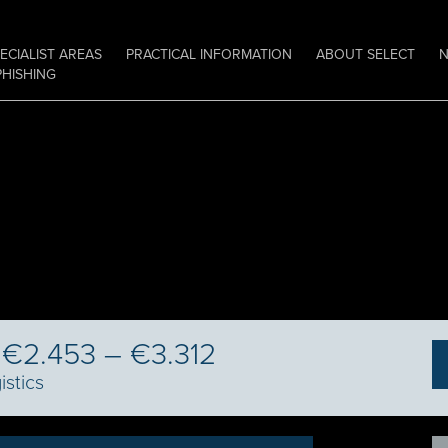
ECIALIST AREAS
PRACTICAL INFORMATION
ABOUT SELECT
PHISHING
| €2.453 – €3.312
istics