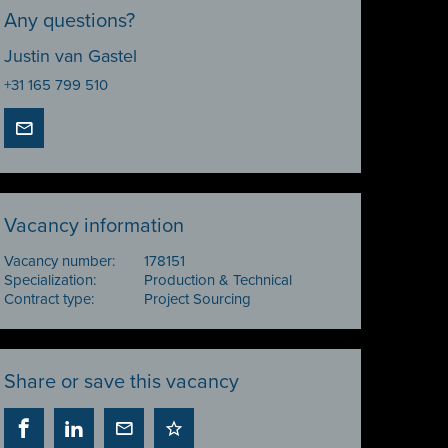
Any questions?
Justin van Gastel
+31 165 799 510
Vacancy information
Vacancy number:
178151
Specialization:
Production & Technical
Contract type:
Project Sourcing
Share or save this vacancy