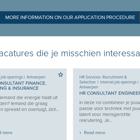
MORE INFORMATION ON OUR APPLICATION PROCEDURE
catures die je misschien interessa
l job openings
I
Antwerpen
HR Services- Recruitment &
Selection
I
Internal job openings
I
ONSULTANT FINANCE,
Antwerpen
ING & INSURANCE
HR CONSULTANT ENGINEE
j iemand die energie haalt uit
In deze rol combineer je jou
den? Iemand die graag
passie voor techniek met jo
 spreekt en overtuigt, zich...
talent voor mensgerichte
rekrutering. Je...
d more
Read more