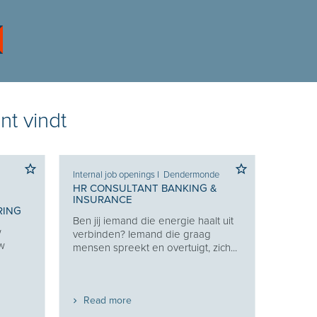
nt vindt
Internal job openings
I
Dendermonde
HR CONSULTANT BANKING &
INSURANCE
RING
Ben jij iemand die energie haalt uit
w
verbinden? Iemand die graag
uw
mensen spreekt en overtuigt, zich...
Read more