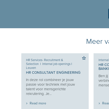
Meer va
HR Services- Recruitment &
Interna
Selection
I
Internal job openings
I
HR C
Leuven
BANK
 KEY
HR CONSULTANT ENGINEERING
Ben ji
In deze rol combineer je jouw
verbin
en van
passie voor techniek met jouw
mensen
 en
talent voor mensgerichte
t...
rekrutering. Je...
Read more
Rea