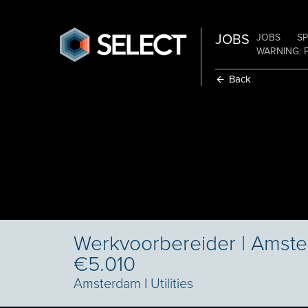
JOBS
JOBS
SP
WARNING: 
Back
Werkvoorbereider | Amste
€5.010
Amsterdam
I
Utilities