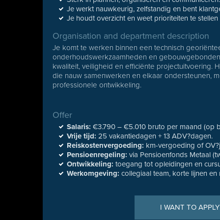
Je werkt nauwkeurig, zelfstandig en bent klantge
Je houdt overzicht en weet prioriteiten te stell
Organisation and department description
Je komt te werken binnen een technisch georiënteerd
onderhoudswerkzaamheden en gebouwgebonden insta
kwaliteit, veiligheid en efficiënte projectuitvoering.
die nauw samenwerken en elkaar ondersteunen, met 
professionele ontwikkeling.
Offer
Salaris:
€3.790 – €5.010 bruto per maand (op ba
Vrije tijd:
25 vakantiedagen + 13 ADV?dagen.
Reiskostenvergoeding:
km-vergoeding of OV?
Pensioenregeling:
via Pensioenfonds Metaal (t
Ontwikkeling:
toegang tot opleidingen en curs
Werkomgeving:
collegiaal team, korte lijnen en r
I WANT TO APPLY