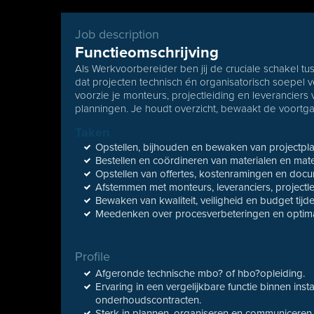
Job description
Functieomschrijving
Als Werkvoorbereider ben jij de cruciale schakel tu
dat projecten technisch én organisatorisch soepel
voorzie je monteurs, projectleiding en leveranciers 
planningen. Je houdt overzicht, bewaakt de voortgang
Taken
Opstellen, bijhouden en bewaken van projectpl
Bestellen en coördineren van materialen en mate
Opstellen van offertes, kostenramingen en docu
Afstemmen met monteurs, leveranciers, project
Bewaken van kwaliteit, veiligheid en budget tijde
Meedenken over procesverbeteringen en optimal
Profile
Afgeronde technische mbo? of hbo?opleiding.
Ervaring in een vergelijkbare functie binnen install
onderhoudscontracten.
Sterk in plannen, organiseren en communiceren