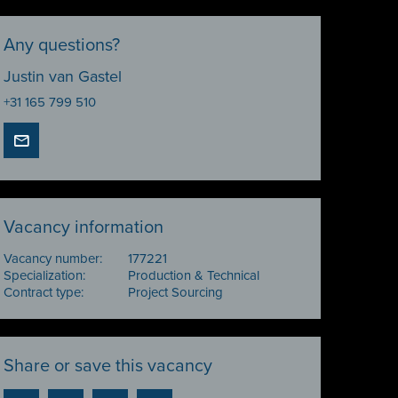
Any questions?
Justin van Gastel
+31 165 799 510
Vacancy information
Vacancy number:
177221
Specialization:
Production & Technical
Contract type:
Project Sourcing
Share or save this vacancy