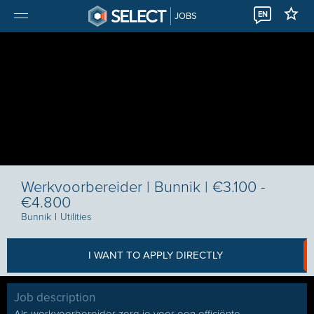
EN
JOBS
Werkvoorbereider | Bunnik | €3.100 -
€4.800
Bunnik
I
Utilities
I WANT TO APPLY DIRECTLY
Job description