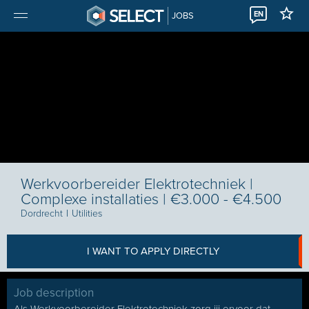
EN
JOBS
Werkvoorbereider Elektrotechniek |
Complexe installaties | €3.000 - €4.500
Dordrecht
I
Utilities
I WANT TO APPLY DIRECTLY
Job description