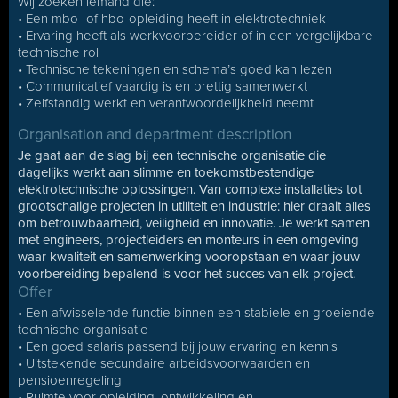
Wij zoeken iemand die:
• Een mbo- of hbo-opleiding heeft in elektrotechniek
• Ervaring heeft als werkvoorbereider of in een vergelijkbare
technische rol
• Technische tekeningen en schema’s goed kan lezen
• Communicatief vaardig is en prettig samenwerkt
• Zelfstandig werkt en verantwoordelijkheid neemt
Organisation and department description
Je gaat aan de slag bij een technische organisatie die
dagelijks werkt aan slimme en toekomstbestendige
elektrotechnische oplossingen. Van complexe installaties tot
grootschalige projecten in utiliteit en industrie: hier draait alles
om betrouwbaarheid, veiligheid en innovatie. Je werkt samen
met engineers, projectleiders en monteurs in een omgeving
waar kwaliteit en samenwerking vooropstaan en waar jouw
voorbereiding bepalend is voor het succes van elk project.
Offer
• Een afwisselende functie binnen een stabiele en groeiende
technische organisatie
• Een goed salaris passend bij jouw ervaring en kennis
• Uitstekende secundaire arbeidsvoorwaarden en
pensioenregeling
• Ruimte voor opleiding, ontwikkeling en