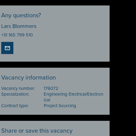
Any questions?
Lars Blommers
+31 165 799 510
Vacancy information
Vacancy number:
176072
Specialization:
Engineering Electrical/Electron
ical
Contract type:
Project Sourcing
Share or save this vacancy