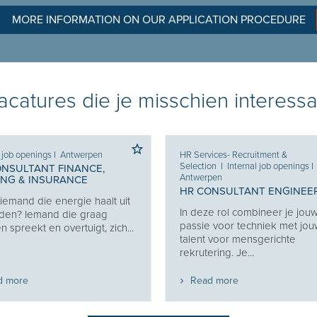
MORE INFORMATION ON OUR APPLICATION PROCEDURE
catures die je misschien interessa
l job openings
I
Antwerpen
HR Services- Recruitment &
Selection
I
Internal job openings
I
ONSULTANT FINANCE,
Antwerpen
ING & INSURANCE
HR CONSULTANT ENGINEE
j iemand die energie haalt uit
In deze rol combineer je jou
den? Iemand die graag
passie voor techniek met jo
 spreekt en overtuigt, zich...
talent voor mensgerichte
rekrutering. Je...
d more
Read more