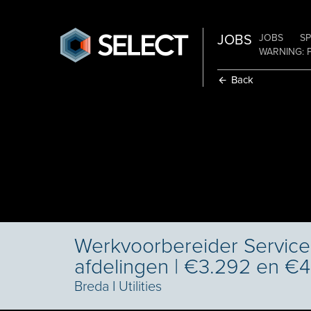
JOBS
JOBS
SP
WARNING: 
Back
Werkvoorbereider Services
afdelingen | €3.292 en €4
Breda
I
Utilities