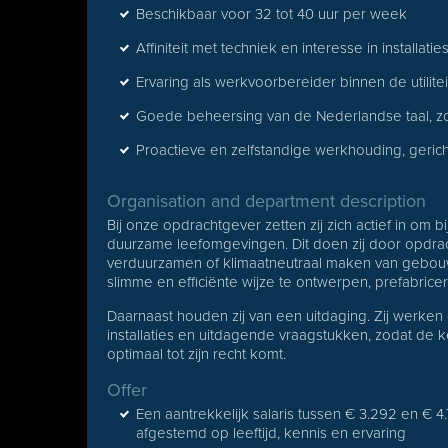
Beschikbaar voor 32 tot 40 uur per week
Affiniteit met techniek en interesse in installat
Ervaring als werkvoorbereider binnen de utilitei
Goede beheersing van de Nederlandse taal, zow
Proactieve en zelfstandige werkhouding, gerich
Organisation and department description
Bij onze opdrachtgever zetten zij zich actief in om 
duurzame leefomgevingen. Dit doen zij door opdrac
verduurzamen of klimaatneutraal maken van gebouwe
slimme en efficiënte wijze te ontwerpen, prefabric
Daarnaast houden zij van een uitdaging. Zij werken 
installaties en uitdagende vraagstukken, zodat de 
optimaal tot zijn recht komt.
Offer
Een aantrekkelijk salaris tussen € 3.292 en € 4
afgestemd op leeftijd, kennis en ervaring