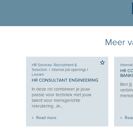
Meer va
HR Services- Recruitment &
Interna
Selection
I
Internal job openings
I
HR C
Leuven
BANK
 KEY
HR CONSULTANT ENGINEERING
Ben ji
In deze rol combineer je jouw
verbin
en van
passie voor techniek met jouw
mensen
 en
talent voor mensgerichte
t...
rekrutering. Je...
Read more
Rea