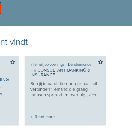
nt vindt
Internal job openings
I
Dendermonde
HR CONSULTANT BANKING &
INSURANCE
RING
Ben jij iemand die energie haalt uit
w
verbinden? Iemand die graag
uw
mensen spreekt en overtuigt, zich...
Read more