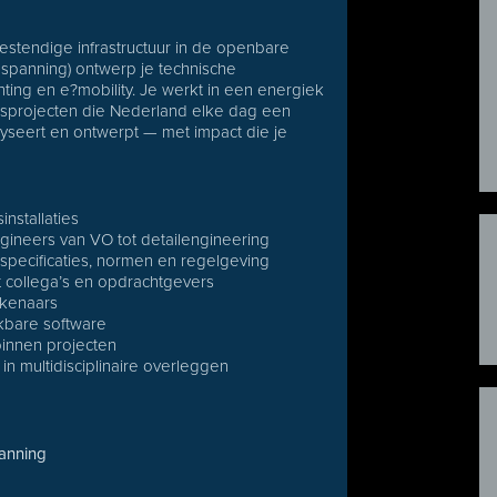
estendige infrastructuur in de openbare
gspanning) ontwerp je technische
ting en e?mobility. Je werkt in een energiek
teitsprojecten die Nederland elke dag een
alyseert en ontwerpt — met impact die je
nstallaties
ineers van VO tot detailengineering
tspecificaties, normen en regelgeving
t collega’s en opdrachtgevers
ekenaars
jkbare software
binnen projecten
in multidisciplinaire overleggen
panning