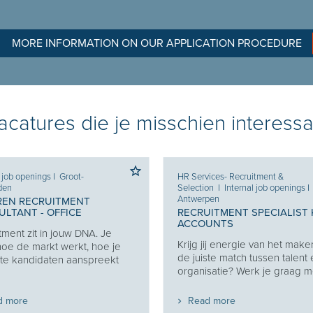
MORE INFORMATION ON OUR APPLICATION PROCEDURE
catures die je misschien interessa
l job openings
I
Groot-
HR Services- Recruitment &
den
Selection
I
Internal job openings
I
Antwerpen
REN RECRUITMENT
LTANT - OFFICE
RECRUITMENT SPECIALIST 
ACCOUNTS
tment zit in jouw DNA. Je
Krijg jij energie van het make
oe de markt werkt, hoe je
de juiste match tussen talent
ste kandidaten aanspreekt
organisatie? Werk je graag me
d more
Read more