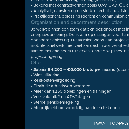
• Bekend met contractvormen zoals UAV, UAV?GC 
• Analytisch, nauwkeurig en sterk in technische afst
• Praktijkgericht, oplossingsgericht en communicatie
Organisation and department description
Je werkt binnen een team dat zich bezighoudt met insta
energievoorziening. Denk aan oplossingen voor tunne
openbare verlichting. De afdeling werkt aan projec
mobiliteitsnetwerk, met veel aandacht voor veilighei
samen met engineers uit verschillende disciplines in 
projectomgeving.
Offer
•
Salaris €4.200 – €6.000 bruto per maand
(o.b.v.
• Winstuitkering
• Reiskostenvergoeding
• Flexibele arbeidsvoorwaarden
• Meer dan 1.250 opleidingen en trainingen
• Veel vakantie? en ADV?dagen
• Sterke pensioenregeling
• Mogelijkheid om voordelig aandelen te kopen
I WANT TO APPLY