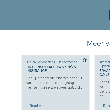
Meer va
Internal job openings
I
Dendermonde
Interna
Bijgaar
HR CONSULTANT BANKING &
INSURANCE
ERVA
CONSU
Ben jij iemand die energie haalt uit
w
Recrui
verbinden? Iemand die graag
uw
weet h
mensen spreekt en overtuigt, zich...
de jui
en...
Read more
Rea