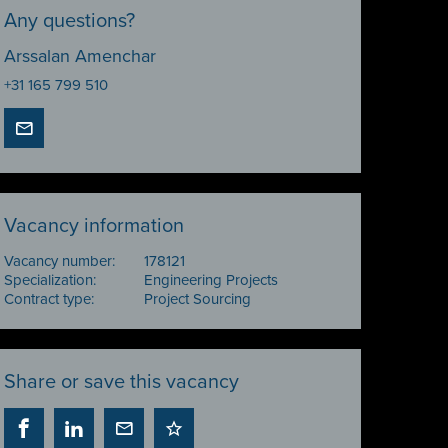
Any questions?
Arssalan Amenchar
+31 165 799 510
Vacancy information
Vacancy number:
178121
Specialization:
Engineering Projects
Contract type:
Project Sourcing
Share or save this vacancy