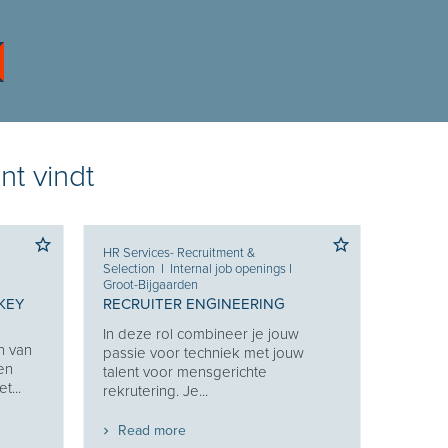
nt vindt
HR Services- Recruitment &
Selection
I
Internal job openings
I
Groot-Bijgaarden
KEY
RECRUITER ENGINEERING
In deze rol combineer je jouw
n van
passie voor techniek met jouw
 en
talent voor mensgerichte
t...
rekrutering. Je...
Read more