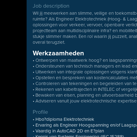
Job description
Wil jij meewerken aan slimme, veilige en toekomstb
ruimte? Als Engineer Elektrotechniek (Hoog- & Laa
oplossingen voor verkeer, vervoer, openbare verlich
projectteam aan multidisciplinaire infra? en mobili
stukje slimmer maken. Een rol waarin jij puzzelt, an
overal terugziet.
Werkzaamheden
• Ontwerpen van maatwerk hoog? en laagspanningsi
• Ondersteunen van technisch managers en lead eng
• Uitwerken van integrale oplossingen volgens klan
• Opstellen en bespreken van kostencalculaties me
• Controleren van tekeningen en begeleiden van t
• Rekenen van kabeltrajecten in INTELEC of vergeli
• Bewaken van eisen, planning en uitvoerbaarheid 
• Adviseren vanuit jouw elektrotechnische expertise 
Profile
• Hbo?diploma Elektrotechniek
• Ervaring als Engineer Hoogspanning en/of Laags
• Vaardig in AutoCAD 2D en E?plan
• Kennis van Systems Engineering (IEC 15288)