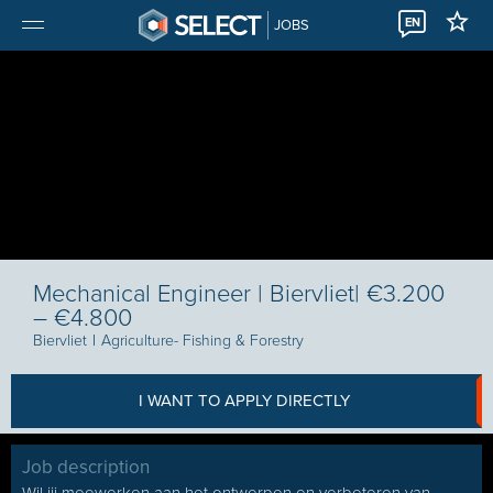
EN
JOBS
Mechanical Engineer | Biervliet| €3.200
– €4.800
Biervliet
I
Agriculture- Fishing & Forestry
I WANT TO APPLY DIRECTLY
Job description