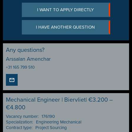
I WANT TO APPLY DIRECTLY
I HAVE ANOTHER QUESTION
Any questions?
Arssalan Amenchar
+31 165 799 510
Mechanical Engineer | Biervliet| €3.200 –
€4.800
Vacancy number:
176190
Specialization:
Engineering Mechanical
Contract type:
Project Sourcing