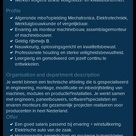
Werken volgens strikte veiligheids? en kwaliteitsnormen.
Profile
Afgeronde mbo?opleiding Mechatronica, Elektrotechniek,
Werktuigbouwkunde of vergelijkbaar.
Ervaring als monteur machinebouw, assemblagemonteur
of machinebouwer.
Geldig rijbewijs B.
Nauwkeurig, oplossingsgericht en kwaliteitsbewust.
Professionele houding en sterke veiligheidsbewustheid.
Leergierig en gemotiveerd om jezelf continu te
ontwikkelen.
Organisation and department description
Je werkt binnen een technische afdeling die is gespecialiseerd
in engineering, montage, modificatie en inbedrijfstelling van
machines, modules en productie?installaties. Je werkt samen
met engineers, paneelbouwers, software?specialisten en
ervaren monteurs die gezamenlijk projecten realiseren voor
producenten in heel Nederland.
Offer
Een goed salaris passend bij ervaring + winstuitkering.
Elektrische auto van de zaak.
Hoogwaardig gereedschap en moderne hulpmiddelen.