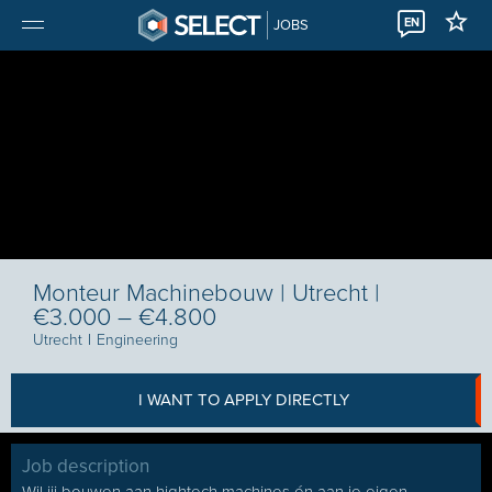
EN
JOBS
Monteur Machinebouw | Utrecht |
€3.000 – €4.800
Utrecht
I
Engineering
I WANT TO APPLY DIRECTLY
Job description