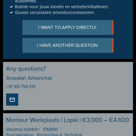
academies.
Ruimte voor jouw ideeën en verbeterinitiatieven.
Goede secundaire arbeidsvoorwaarden.
I WANT TO APPLY DIRECTLY
I HAVE ANOTHER QUESTION
Any questions?
Arssalan Amenchar
+31 165 799 510
Monteur Werkplaats | Lopik | €3.000 – €4.600
Vacancy number:
176890
Specialization:
Production & Technical