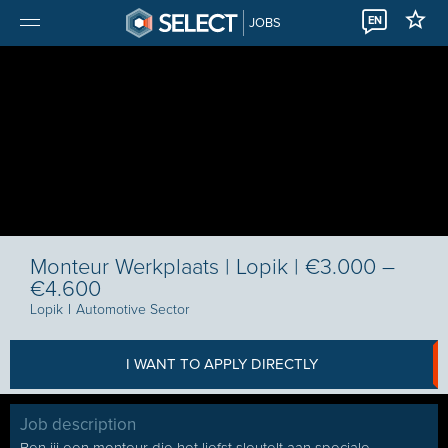
EN
JOBS
Monteur Werkplaats | Lopik | €3.000 –
€4.600
Lopik
I
Automotive Sector
I WANT TO APPLY DIRECTLY
Job description