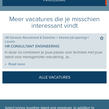
PROCEDURE
Meer vacatures die je misschien
interessant vindt
HR Services- Recruitment & Selection
I
Internal job openings
I
Leuven
HR CONSULTANT ENGINEERING
In deze rol combineer je jouw passie voor techniek met jouw
talent voor mensgerichte rekrutering. Je...
Read more
ALLE VACATURES
Select brings together talent and employer. In addition to