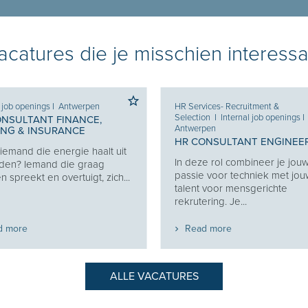
catures die je misschien interessa
l job openings
I
Antwerpen
HR Services- Recruitment &
Selection
I
Internal job openings
I
ONSULTANT FINANCE,
Antwerpen
ING & INSURANCE
HR CONSULTANT ENGINEE
j iemand die energie haalt uit
In deze rol combineer je jou
den? Iemand die graag
passie voor techniek met jo
 spreekt en overtuigt, zich...
talent voor mensgerichte
rekrutering. Je...
d more
Read more
ALLE VACATURES