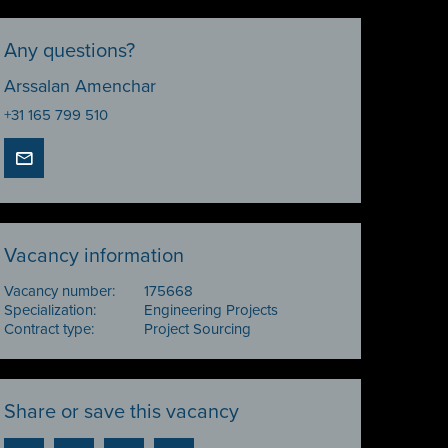
Any questions?
Arssalan Amenchar
+31 165 799 510
Vacancy information
Vacancy number:
175668
Specialization:
Engineering Projects
Contract type:
Project Sourcing
Share or save this vacancy