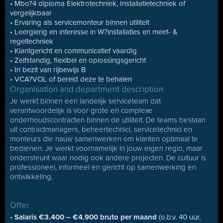
• Mbo?4 diploma Elektrotechniek, Installatietechniek of
vergelijkbaar
• Ervaring als servicemonteur binnen utiliteit
• Leergierig en interesse in W?installaties en meet- &
regeltechniek
• Klantgericht en communicatief vaardig
• Zelfstandig, flexibel en oplossingsgericht
• In bezit van rijbewijs B
• VCA?VOL of bereid deze te behalen
Organisation and department description
Je werkt binnen een landelijk serviceteam dat
verantwoordelijk is voor grote en complexe
onderhoudscontracten binnen de utiliteit. De teams bestaan
uit contractmanagers, beheertechnici, servicetechnici en
monteurs die nauw samenwerken om klanten optimaal te
bedienen. Je werkt voornamelijk in jouw eigen regio, maar
ondersteunt waar nodig ook andere projecten. De cultuur is
professioneel, informeel en gericht op samenwerking en
ontwikkeling.
Offer
•
Salaris €3.400 – €4.900 bruto per maand
(o.b.v. 40 uur,