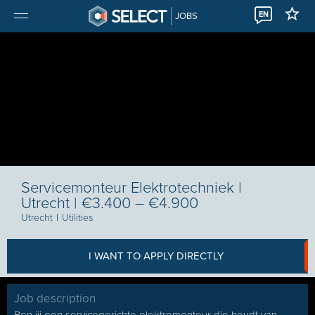
EN
JOBS
Servicemonteur Elektrotechniek |
Utrecht | €3.400 – €4.900
Utrecht
I
Utilities
I WANT TO APPLY DIRECTLY
Job description