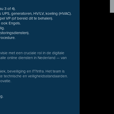
u 3 of 4).
als UPS, generatoren, HV/LV, koeling (HVAC).
l VP (of bereid dit te behalen).
r ook Engels.
ig.
(storingsdiensten).
rocedure.
sie met een cruciale rol in de digitale
alle online diensten in Nederland — van
ek, beveiliging en IT?infra. Het team is
te technische en veiligheidsstandaarden.
ovatie.
ng.