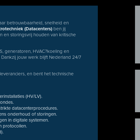
 waar betrouwbaarheid, snelheid en
rotechniek (Datacenters)
ben jij
 en storingsvrij houden van kritische
PS, generatoren, HVAC?koeling en
. Dankzij jouw werk blijft Nederland 24/7
 leveranciers, en bent het technische
installaties (HV/LV).
rondes.
trikte datacenterprocedures.
jdens onderhoud of storingen.
gen in digitale systemen.
 protocollen.
).