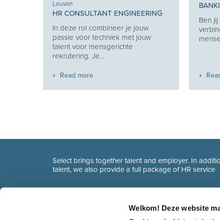
Leuven
BANK
 KEY
HR CONSULTANT ENGINEERING
Ben ji
In deze rol combineer je jouw
verbin
en van
passie voor techniek met jouw
mensen
 en
talent voor mensgerichte
t...
rekrutering. Je...
Read more
Rea
Select brings together talent and employer. In additio
talent, we also provide a full package of HR service
Welkom! Deze website ma