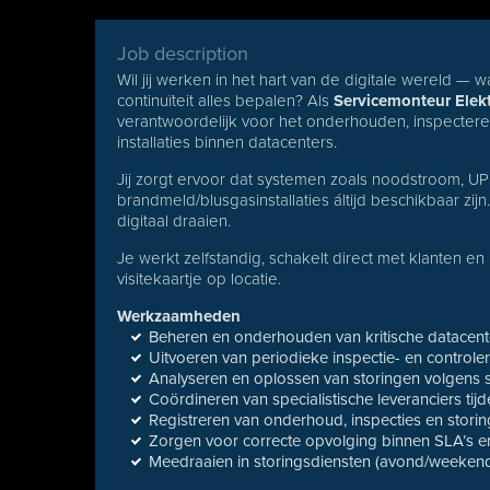
Job description
Wil jij werken in het hart van de digitale wereld —
continuïteit alles bepalen? Als
Servicemonteur Elekt
verantwoordelijk voor het onderhouden, inspecteren
installaties binnen datacenters.
Jij zorgt ervoor dat systemen zoals noodstroom, U
brandmeld/blusgasinstallaties áltijd beschikbaar zijn
digitaal draaien.
Je werkt zelfstandig, schakelt direct met klanten en
visitekaartje op locatie.
Werkzaamheden
Beheren en onderhouden van kritische datacenter
Uitvoeren van periodieke inspectie- en controle
Analyseren en oplossen van storingen volgens s
Coördineren van specialistische leveranciers ti
Registreren van onderhoud, inspecties en storin
Zorgen voor correcte opvolging binnen SLA’s en
Meedraaien in storingsdiensten (avond/weekend