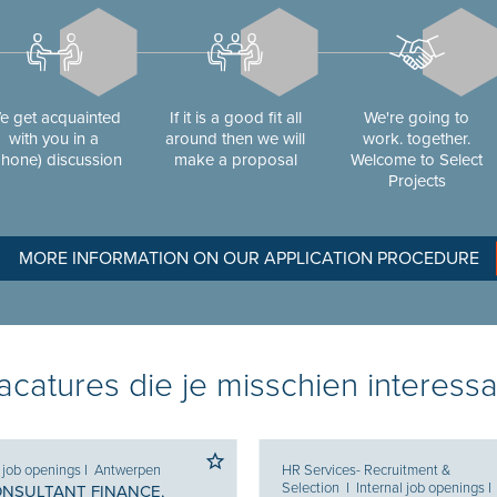
e get acquainted
If it is a good fit all
We're going to
with you in a
around then we will
work. together.
phone) discussion
make a proposal
Welcome to Select
Projects
MORE INFORMATION ON OUR APPLICATION PROCEDURE
catures die je misschien interessa
l job openings
I
Antwerpen
HR Services- Recruitment &
Selection
I
Internal job openings
I
ONSULTANT FINANCE,