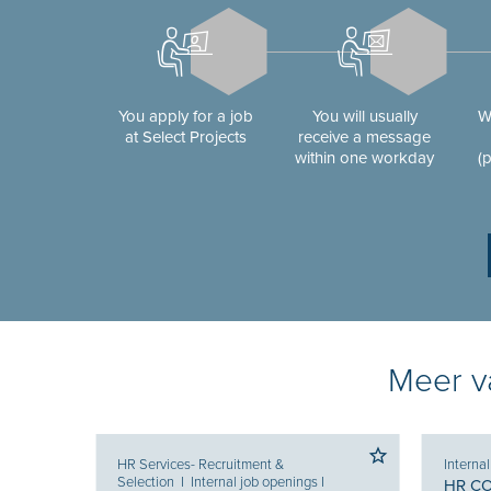
You apply for a job
You will usually
W
at Select Projects
receive a message
within one workday
(
Meer va
HR Services- Recruitment &
Interna
Selection
I
Internal job openings
I
HR C