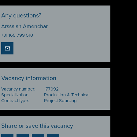
Any questions?
Arssalan Amenchar
+31 165 799 510
Vacancy information
Vacancy number:
177092
Specialization:
Production & Technical
Contract type:
Project Sourcing
Share or save this vacancy