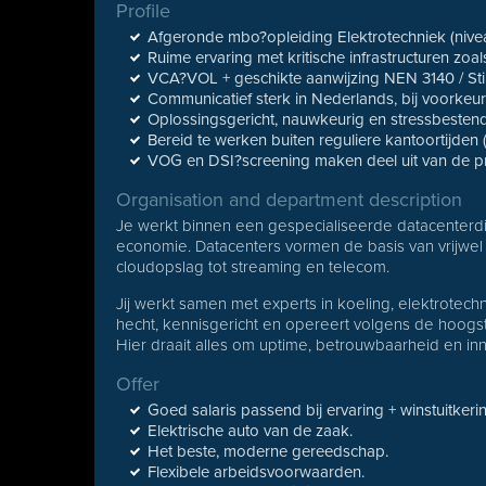
Profile
Afgeronde mbo?opleiding Elektrotechniek (nivea
Ruime ervaring met kritische infrastructuren zo
VCA?VOL + geschikte aanwijzing NEN 3140 / Stipe
Communicatief sterk in Nederlands, bij voorkeu
Oplossingsgericht, nauwkeurig en stressbestend
Bereid te werken buiten reguliere kantoortijden 
VOG en DSI?screening maken deel uit van de p
Organisation and department description
Je werkt binnen een gespecialiseerde datacenterdivi
economie. Datacenters vormen de basis van vrijwel 
cloudopslag tot streaming en telecom.
Jij werkt samen met experts in koeling, elektrotechni
hecht, kennisgericht en opereert volgens de hoogs
Hier draait alles om uptime, betrouwbaarheid en inn
Offer
Goed salaris passend bij ervaring + winstuitkeri
Elektrische auto van de zaak.
Het beste, moderne gereedschap.
Flexibele arbeidsvoorwaarden.