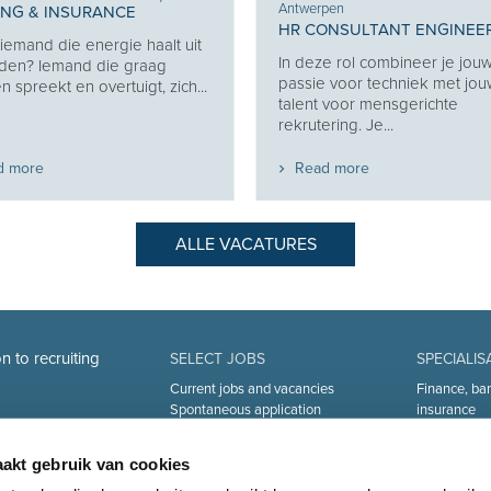
Antwerpen
ING & INSURANCE
HR CONSULTANT ENGINEE
j iemand die energie haalt uit
In deze rol combineer je jou
den? Iemand die graag
passie voor techniek met jo
 spreekt en overtuigt, zich...
talent voor mensgerichte
rekrutering. Je...
d more
Read more
ALLE VACATURES
n to recruiting
SELECT JOBS
SPECIALIS
Current jobs and vacancies
Finance, ba
Spontaneous application
insurance
Job alert
Sales and Of
Industry an
akt gebruik van cookies
Human Reso