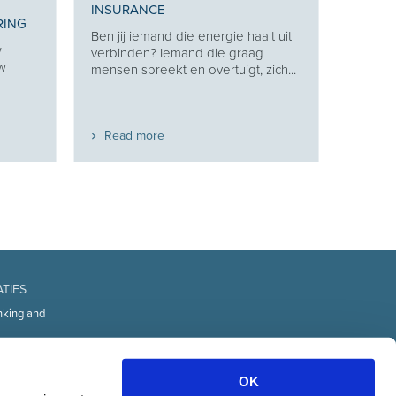
INSURANCE
RING
Ben jij iemand die energie haalt uit
w
verbinden? Iemand die graag
uw
mensen spreekt en overtuigt, zich...
Read more
ATIES
nking and
fice
d Technology
OK
urces