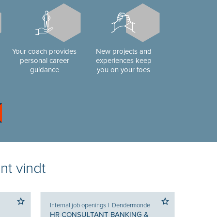
Your coach provides
New projects and
personal career
experiences keep
guidance
you on your toes
nt vindt
Internal job openings
I
Dendermonde
HR CONSULTANT BANKING &