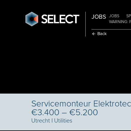
JOBS
JOBS
SP
WARNING: 
Back
Servicemonteur Elektrotech
€3.400 – €5.200
Utrecht
I
Utilities