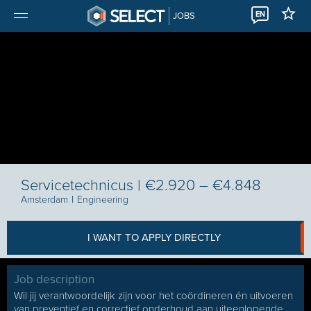
EN
JOBS
Servicetechnicus | €2.920 – €4.848
Amsterdam
I
Engineering
I WANT TO APPLY DIRECTLY
Job description
Wil jij verantwoordelijk zijn voor het coördineren én uitvoeren
van preventief en correctief onderhoud aan uiteenlopende