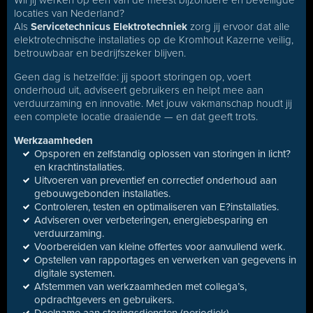
Wil jij werken op één van de meest bijzondere en beveiligde
locaties van Nederland?
Als
Servicetechnicus Elektrotechniek
zorg jij ervoor dat alle
elektrotechnische installaties op de Kromhout Kazerne veilig,
betrouwbaar en bedrijfszeker blijven.
Geen dag is hetzelfde: jij spoort storingen op, voert
onderhoud uit, adviseert gebruikers en helpt mee aan
verduurzaming en innovatie. Met jouw vakmanschap houdt jij
een complete locatie draaiende — en dat geeft trots.
Werkzaamheden
Opsporen en zelfstandig oplossen van storingen in licht?
en krachtinstallaties.
Uitvoeren van preventief en correctief onderhoud aan
gebouwgebonden installaties.
Controleren, testen en optimaliseren van E?installaties.
Adviseren over verbeteringen, energiebesparing en
verduurzaming.
Voorbereiden van kleine offertes voor aanvullend werk.
Opstellen van rapportages en verwerken van gegevens in
digitale systemen.
Afstemmen van werkzaamheden met collega’s,
opdrachtgevers en gebruikers.