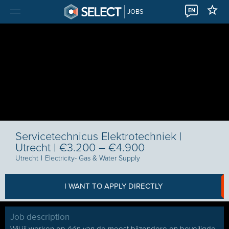
EN
JOBS
Servicetechnicus Elektrotechniek |
Utrecht | €3.200 – €4.900
Utrecht
I
Electricity- Gas & Water Supply
I WANT TO APPLY DIRECTLY
Job description