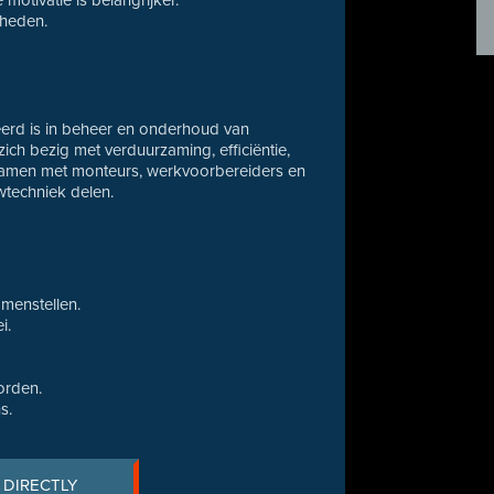
otivatie is belangrijker.
heden.
iseerd is in beheer en onderhoud van
ich bezig met verduurzaming, efficiëntie,
 samen met monteurs, werkvoorbereiders en
wtechniek delen.
amenstellen.
i.
orden.
s.
 DIRECTLY