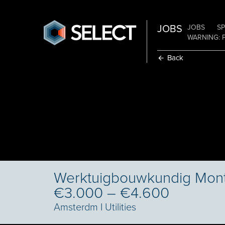
JOBS
JOBS
SP
WARNING: 
Back
Werktuigbouwkundig Mont
€3.000 – €4.600
Amsterdm
I
Utilities