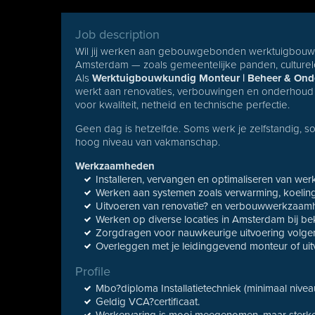
Job description
Wil jij werken aan gebouwgebonden werktuigbouwkun
Amsterdam — zoals gemeentelijke panden, culturele 
Als
Werktuigbouwkundig Monteur | Beheer & On
werkt aan renovaties, verbouwingen en onderhoud v
voor kwaliteit, netheid en technische perfectie.
Geen dag is hetzelfde. Soms werk je zelfstandig, s
hoog niveau van vakmanschap.
Werkzaamheden
Installeren, vervangen en optimaliseren van wer
Werken aan systemen zoals verwarming, koeling,
Uitvoeren van renovatie? en verbouwwerkzaamhed
Werken op diverse locaties in Amsterdam bij b
Zorgdragen voor nauwkeurige uitvoering volgen
Overleggen met je leidinggevend monteur of uit
Profile
Mbo?diploma Installatietechniek (minimaal niveau
Geldig VCA?certificaat.