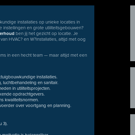
dige installaties op unieke locaties in
instellingen en grote utiliteitsgebouwen?
derhoud
ben jij het gezicht op locatie. Je
an HVAC? en W?installaties, altijd met oog
oms in een hecht team — maar altijd met een
ktuigbouwkundige installaties.
 luchtbehandeling en sanitair.
en in utiliteitsprojecten.
ekende opdrachtgevers.
s kwaliteitsnormen.
voerder over voortgang en planning.
 3).