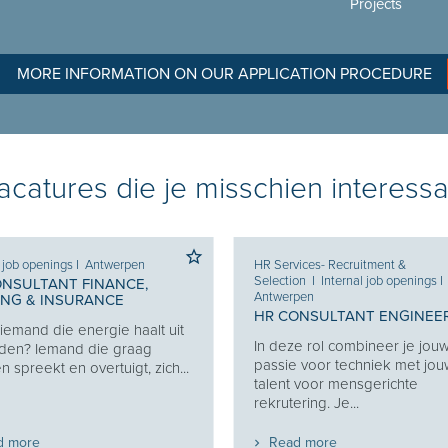
Projects
MORE INFORMATION ON OUR APPLICATION PROCEDURE
catures die je misschien interessa
l job openings
I
Antwerpen
HR Services- Recruitment &
Selection
I
Internal job openings
I
ONSULTANT FINANCE,
Antwerpen
ING & INSURANCE
HR CONSULTANT ENGINEE
j iemand die energie haalt uit
In deze rol combineer je jou
den? Iemand die graag
passie voor techniek met jo
 spreekt en overtuigt, zich...
talent voor mensgerichte
rekrutering. Je...
d more
Read more