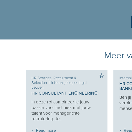
Meer va
HR Services- Recruitment &
Interna
Selection
I
Internal job openings
I
HR C
Leuven
BANK
 KEY
HR CONSULTANT ENGINEERING
Ben ji
In deze rol combineer je jouw
verbin
en van
passie voor techniek met jouw
mensen
 en
talent voor mensgerichte
t...
rekrutering. Je...
Read more
Rea