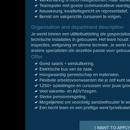
Werkervaring is mooi meegenomen, maar sterke m
Teamspeler met goede communicatieve vaardig
Nauwkeurig, kwaliteitsgericht en representatief.
Bereid om vakgerichte cursussen te volgen.
Organisation and department description
Je werkt binnen een utiliteitsafdeling die gespecial
technische installaties in gebouwen. Het team houdt z
inspecties, wetgeving en slimme techniek. Je werkt
andere specialisten die dezelfde passie voor gebou
Offer
Goed salaris + winstuitkering.
Elektrische bus van de zaak.
Hoogwaardig gereedschap en materialen.
Flexibele arbeidsvoorwaarden die je zelf kunt s
1.250+ opleidingen en cursussen voor jouw groe
Veel vakantie- en ADV?dagen.
Sterke pensioenregeling.
Mogelijkheid om voordelig aandeelhouder te w
Een hecht team en een prettige werk?privébalan
I WANT TO APPLY