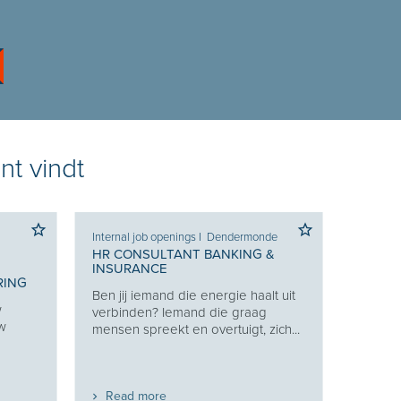
nt vindt
Internal job openings
I
Dendermonde
HR CONSULTANT BANKING &
INSURANCE
RING
Ben jij iemand die energie haalt uit
w
verbinden? Iemand die graag
uw
mensen spreekt en overtuigt, zich...
Read more