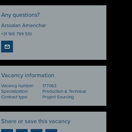
Any questions?
Arssalan Amenchar
+31 165 799 510
Vacancy information
Vacancy number:
177063
Specialization:
Production & Technical
Contract type:
Project Sourcing
Share or save this vacancy