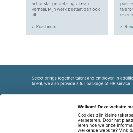
e je
achterstallige betaling zit een
passie
eekt
verhaal. Mijn werk bestaat dan ook
talent
uit...
rekrute
Read more
Rea
Select brings together talent and employer. In additio
talent, we also provide a full package of HR service
Welkom! Deze website ma
Cookies zijn kleine tekst
verbeteren. Door het plaa
leren hoe we onze informat
werkende website? Vink da