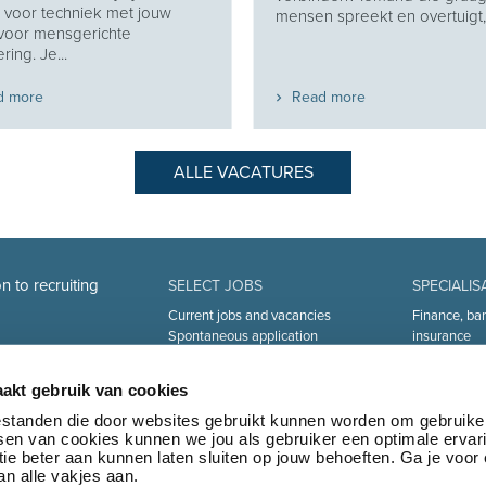
 voor techniek met jouw
mensen spreekt en overtuigt, z
 voor mensgerichte
ring. Je...
d more
Read more
ALLE VACATURES
n to recruiting
SELECT JOBS
SPECIALIS
Current jobs and vacancies
Finance, ba
Spontaneous application
insurance
Job alert
Sales and Of
Industry an
akt gebruik van cookies
Human Reso
Medical
bestanden die door websites gebruikt kunnen worden om gebruike
tsen van cookies kunnen we jou als gebruiker een optimale ervar
Logistics & 
ie beter aan kunnen laten sluiten op jouw behoeften. Ga je voor
Marketing 
n alle vakjes aan.