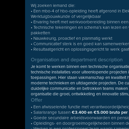
Wij zoeken iemand die:
• Een mbo-4 of hbo-opleiding heeft afgerond in Elekt
Werktuigbouwkunde of vergelijkbaar
• Ervaring heeft met werkvoorbereiding binnen een 
• Technische tekeningen en schema’s kan lezen en 
pakketten
• Nauwkeurig, proactief en planmatig werkt
• Communicatief sterk is en goed kan samenwerken
• Resultaatgericht en oplossingsgericht te werk gaa
Organisation and department description
Je komt te werken binnen een technische organisatie 
technische installaties voor uiteenlopende projecten in
toepassingen. Hier staan vakmanschap en kwaliteit 
moderne technieken en uitdagende projecten. De cultuu
duidelijke communicatie en betrokken teams maken s
organisatie die groei, ontwikkeling en innovatie stimu
Offer
• Een afwisselende functie met verantwoordelijkhe
• Salarisrange tussen
€3.400 en €5.000 bruto pe
• Goede secundaire arbeidsvoorwaarden en pensi
• Opleidings- en doorgroeimogelijkheden binnen de
• Werken in een professioneel team waarin samenwe