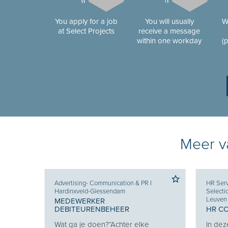
You apply for a job
You will usually
W
at Select Projects
receive a message
within one workday
(
Meer va
Advertising- Communication & PR
I
HR Serv
Hardinxveld-Giessendam
Selecti
Leuven
MEDEWERKER
DEBITEURENBEHEER
HR C
Je
Wat ga je doen?“Achter elke
In dez