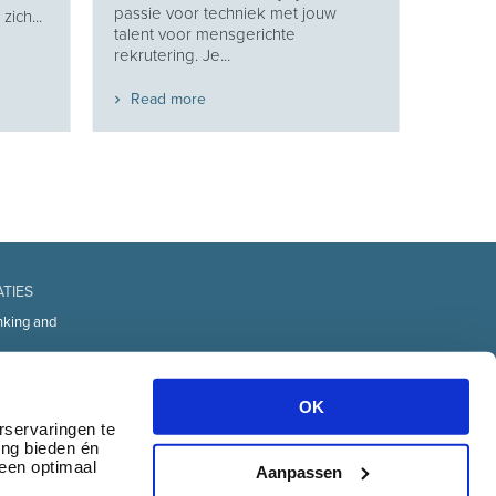
passie voor techniek met jouw
ich...
talent voor mensgerichte
rekrutering. Je...
Read more
ATIES
nking and
fice
d Technology
OK
urces
rservaringen te
ing bieden én
transport
 een optimaal
& communication
Aanpassen