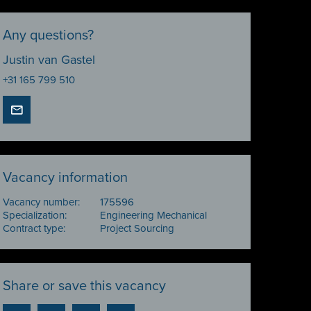
Any questions?
Justin van Gastel
+31 165 799 510
Vacancy information
Vacancy number:
175596
Specialization:
Engineering Mechanical
Contract type:
Project Sourcing
Share or save this vacancy