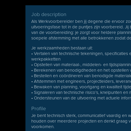
Job description
Als Werkvoorbereider ben jij degene die ervoor zorg
uitvoeringsfase tot in de puntjes zijn voorbereid. Ji
van de voorbereiding: je zorgt voor heldere plann
soepele afstemming met alle betrokkenen zodat de 
Je werkzaamheden bestaan uit:
• Vertalen van technische tekeningen, specificaties
werkpakketten
• Opstellen van materiaal-, middelen- en tijdsplanni
• Berekenen van benodigdheden en het opstellen v
• Bestellen en coördineren van benodigde material
• Afstemmen met engineers, projectleiders, leveran
• Bewaken van planning, voortgang en kwaliteit tij
• Signaleren van technische risico’s, knelpunten 
• Ondersteunen van de uitvoering met actuele info
Profile
Je bent technisch sterk, communicatief vaardig en w
houden over meerdere projecten en denkt graag voor
voorkomen.