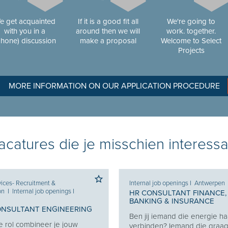
e get acquainted
If it is a good fit all
We're going to
with you in a
around then we will
work. together.
phone) discussion
make a proposal
Welcome to Select
Projects
MORE INFORMATION ON OUR APPLICATION PROCEDURE
catures die je misschien interessa
ices- Recruitment &
Internal job openings
I
Antwerpen
on
I
Internal job openings
I
HR CONSULTANT FINANCE,
BANKING & INSURANCE
ONSULTANT ENGINEERING
Ben jij iemand die energie haa
e rol combineer je jouw
verbinden? Iemand die graa