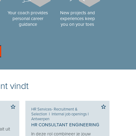
Your coach provides
New projects and
personal career
experiences keep
guidance
you on your toes
nt vindt
HR Services- Recruitment &
Selection
I
Internal job openings
I
Antwerpen
HR CONSULTANT ENGINEERING
lt uit
In deze rol combineer je jouw
g