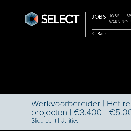
JOBS
JOBS
SP
WARNING: 
Back
Werkvoorbereider | Het re
projecten | €3.400 - €5.0
Sliedrecht
I
Utilities