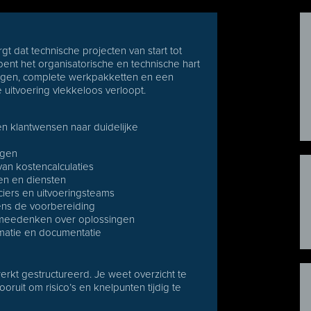
t dat technische projecten van start tot
j bent het organisatorische en technische hart
ingen, complete werkpakketten en een
uitvoering vlekkeloos verloopt.
 en klantwensen naar duidelijke
ngen
an kostencalculaties
en en diensten
ciers en uitvoeringsteams
dens de voorbereiding
en meedenken over oplossingen
rmatie en documentatie
erkt gestructureerd. Je weet overzicht te
uit om risico’s en knelpunten tijdig te