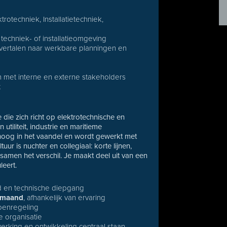
rotechniek, Installatietechniek,
techniek- of installatieomgeving
vertalen naar werkbare planningen en
 met interne en externe stakeholders
t
die zich richt op elektrotechnische en
 utiliteit, industrie en maritieme
hoog in het vaandel en wordt gewerkt met
r is nuchter en collegiaal: korte lijnen,
amen het verschil. Je maakt deel uit van een
leert.
id en technische diepgang
r maand
, afhankelijk van ervaring
oenregeling
 organisatie
rking en ontwikkeling centraal staan