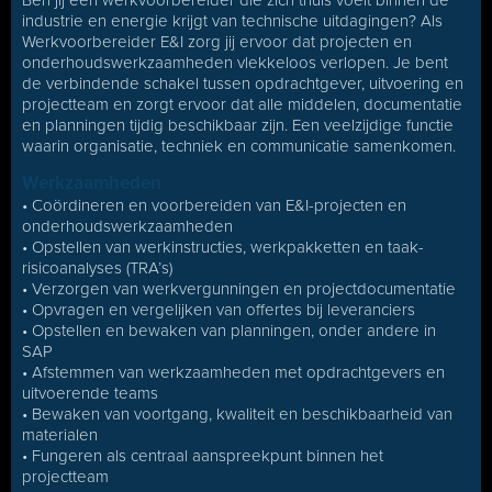
Ben jij een werkvoorbereider die zich thuis voelt binnen de
industrie en energie krijgt van technische uitdagingen? Als
Werkvoorbereider E&I zorg jij ervoor dat projecten en
onderhoudswerkzaamheden vlekkeloos verlopen. Je bent
de verbindende schakel tussen opdrachtgever, uitvoering en
projectteam en zorgt ervoor dat alle middelen, documentatie
en planningen tijdig beschikbaar zijn. Een veelzijdige functie
waarin organisatie, techniek en communicatie samenkomen.
Werkzaamheden
• Coördineren en voorbereiden van E&I-projecten en
onderhoudswerkzaamheden
• Opstellen van werkinstructies, werkpakketten en taak-
risicoanalyses (TRA’s)
• Verzorgen van werkvergunningen en projectdocumentatie
• Opvragen en vergelijken van offertes bij leveranciers
• Opstellen en bewaken van planningen, onder andere in
SAP
• Afstemmen van werkzaamheden met opdrachtgevers en
uitvoerende teams
• Bewaken van voortgang, kwaliteit en beschikbaarheid van
materialen
• Fungeren als centraal aanspreekpunt binnen het
projectteam