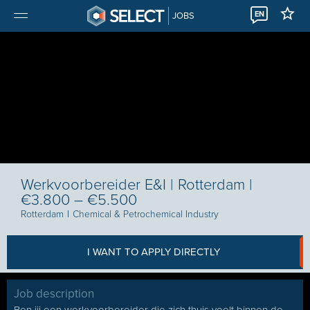
EN
JOBS
Werkvoorbereider E&I | Rotterdam |
€3.800 – €5.500
Rotterdam
I
Chemical & Petrochemical Industry
I WANT TO APPLY DIRECTLY
Job description