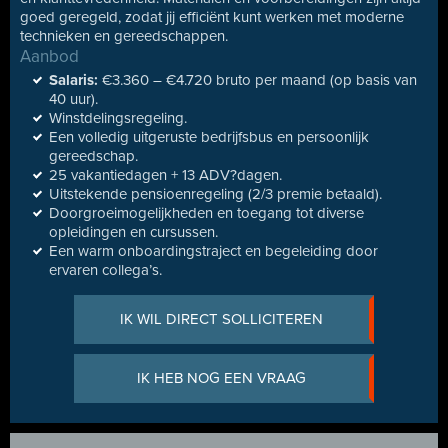
goed geregeld, zodat jij efficiënt kunt werken met moderne
technieken en gereedschappen.
Aanbod
Salaris:
€3.360 – €4.720 bruto per maand (op basis van
40 uur).
Winstdelingsregeling.
Een volledig uitgeruste bedrijfsbus en persoonlijk
gereedschap.
25 vakantiedagen + 13 ADV?dagen.
Uitstekende pensioenregeling (2/3 premie betaald).
Doorgroeimogelijkheden en toegang tot diverse
opleidingen en cursussen.
Een warm onboardingstraject en begeleiding door
ervaren collega’s.
IK WIL DIRECT SOLLICITEREN
IK HEB NOG EEN VRAAG