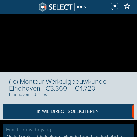
NL
JOBS
(1e) Monteur Werktuigbouwkunde |
Eindhoven | €3.360 – €4.720
Eindhoven
I
Utilities
IK WIL DIRECT SOLLICITEREN
Functieomschrijving