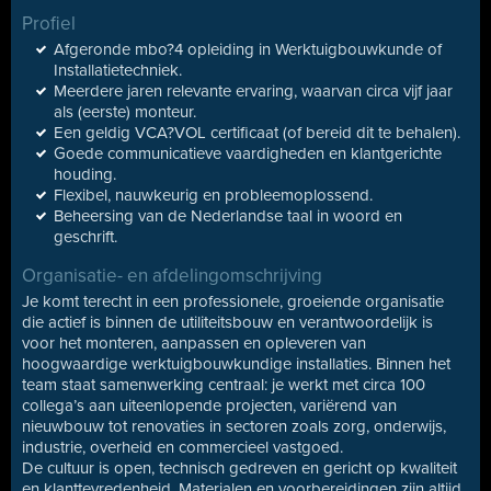
Profiel
Afgeronde mbo?4 opleiding in Werktuigbouwkunde of
Installatietechniek.
Meerdere jaren relevante ervaring, waarvan circa vijf jaar
als (eerste) monteur.
Een geldig VCA?VOL certificaat (of bereid dit te behalen).
Goede communicatieve vaardigheden en klantgerichte
houding.
Flexibel, nauwkeurig en probleemoplossend.
Beheersing van de Nederlandse taal in woord en
geschrift.
Organisatie- en afdelingomschrijving
Je komt terecht in een professionele, groeiende organisatie
die actief is binnen de utiliteitsbouw en verantwoordelijk is
voor het monteren, aanpassen en opleveren van
hoogwaardige werktuigbouwkundige installaties. Binnen het
team staat samenwerking centraal: je werkt met circa 100
collega’s aan uiteenlopende projecten, variërend van
nieuwbouw tot renovaties in sectoren zoals zorg, onderwijs,
industrie, overheid en commercieel vastgoed.
De cultuur is open, technisch gedreven en gericht op kwaliteit
en klanttevredenheid. Materialen en voorbereidingen zijn altijd