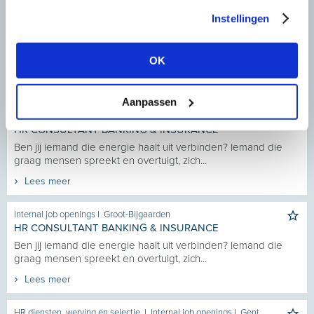
Instellingen
Internal job openings
I
Groot-Bijgaarden
ERVAREN RECRUITMENT CONSULTANT - OFFICE
Recruitment zit in jouw DNA. Je weet hoe de markt werkt, hoe
OK
je de juiste kandidaten aanspreekt en...
Lees meer
Aanpassen
Internal job openings
I
Dendermonde
HR CONSULTANT BANKING & INSURANCE
Ben jij iemand die energie haalt uit verbinden? Iemand die
graag mensen spreekt en overtuigt, zich...
Lees meer
Internal job openings
I
Groot-Bijgaarden
HR CONSULTANT BANKING & INSURANCE
Ben jij iemand die energie haalt uit verbinden? Iemand die
graag mensen spreekt en overtuigt, zich...
Lees meer
HR diensten, werving en selectie
I
Internal job openings
I
Gent