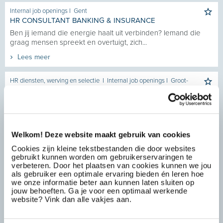
Internal job openings
I
Gent
HR CONSULTANT BANKING & INSURANCE
Ben jij iemand die energie haalt uit verbinden? Iemand die
graag mensen spreekt en overtuigt, zich...
Lees meer
HR diensten, werving en selectie
I
Internal job openings
I
Groot-
Bijgaarden
RECRUITER ENGINEERING
In deze rol combineer je jouw passie voor techniek met jouw
talent voor mensgerichte rekrutering. Je...
Welkom! Deze website maakt gebruik van cookies
Lees meer
Cookies zijn kleine tekstbestanden die door websites
gebruikt kunnen worden om gebruikerservaringen te
HR diensten, werving en selectie
I
Internal job openings
I
verbeteren. Door het plaatsen van cookies kunnen we jou
Antwerpen
als gebruiker een optimale ervaring bieden én leren hoe
RECRUITMENT SPECIALIST KEY ACCOUNTS
we onze informatie beter aan kunnen laten sluiten op
Krijg jij energie van het maken van de juiste match tussen
jouw behoeften. Ga je voor een optimaal werkende
talent en organisatie? Werk je graag met...
website? Vink dan alle vakjes aan.
Lees meer