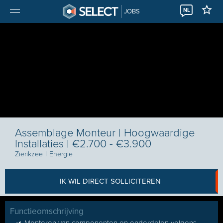
NL
JOBS
Assemblage Monteur | Hoogwaardige
Installaties | €2.700 - €3.900
Zierikzee
I
Energie
IK WIL DIRECT SOLLICITEREN
Functieomschrijving