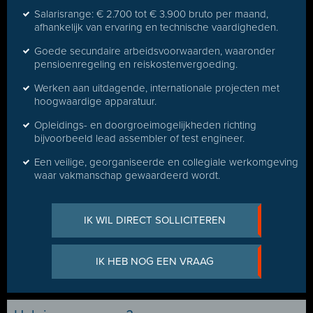
Salarisrange: € 2.700 tot € 3.900 bruto per maand,
afhankelijk van ervaring en technische vaardigheden.
Goede secundaire arbeidsvoorwaarden, waaronder
pensioenregeling en reiskostenvergoeding.
Werken aan uitdagende, internationale projecten met
hoogwaardige apparatuur.
Opleidings- en doorgroeimogelijkheden richting
bijvoorbeeld lead assembler of test engineer.
Een veilige, georganiseerde en collegiale werkomgeving
waar vakmanschap gewaardeerd wordt.
IK WIL DIRECT SOLLICITEREN
IK HEB NOG EEN VRAAG