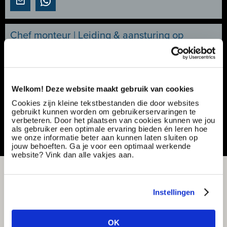
Chef monteur | Leiding & aansturing op
Utiliteitsprojecten | €3.000 - €4.700
Ref nummer:
177183
Specialisatie:
Techniek - elektriciteit/elektronica
Contract type:
Project sourcing
Welkom! Deze website maakt gebruik van cookies
Cookies zijn kleine tekstbestanden die door websites
Vacature delen of bewaren
gebruikt kunnen worden om gebruikerservaringen te
verbeteren. Door het plaatsen van cookies kunnen we jou
als gebruiker een optimale ervaring bieden én leren hoe
we onze informatie beter aan kunnen laten sluiten op
jouw behoeften. Ga je voor een optimaal werkende
website? Vink dan alle vakjes aan.
Instellingen
OK