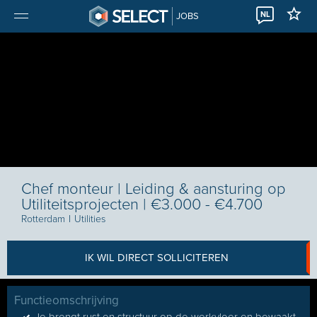
NL
JOBS
Chef monteur | Leiding & aansturing op
Utiliteitsprojecten | €3.000 - €4.700
Rotterdam
I
Utilities
IK WIL DIRECT SOLLICITEREN
Functieomschrijving