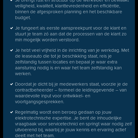
Je brengt rust en structuur op de werkvloer en bewaakt
veiligheid, kwaliteit, klanttevredenheid en efficiëntie,
binnen de afgesproken planning en het beschikbare
budget.
Je fungeert als eerste aanspreekpunt voor de klant en
stuurt je team zó aan dat de processen van de klant zo
min mogelijk worden verstoord.
Je hebt veel vrijheid in de inrichting van je werkdag. Met
de leaseauto die tot je beschikking staat, reis je
zelfstandig tussen locaties en bepaal je waar extra
aansturing nodig is en waar het team zelfstandig kan
werken.
Doordat je dicht bij je medewerkers staat, voorzie je de
contractbeheerder – formeel de leidinggevende – van
waardevolle input voor ontwikkel- en
voortgangsgesprekken.
Regelmatig wordt een beroep gedaan op jouw
elektrotechnische expertise. Je bent de inhoudelijke
vraagbaak voor servicetechnici en springt waar nodig zelf
uitvoerend bij, waarbij je jouw kennis en ervaring actief
deelt met het team.