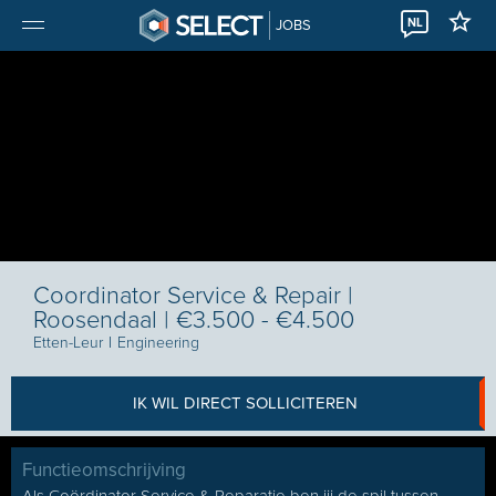
NL
JOBS
Coordinator Service & Repair |
Roosendaal | €3.500 - €4.500
Etten-Leur
I
Engineering
IK WIL DIRECT SOLLICITEREN
Functieomschrijving