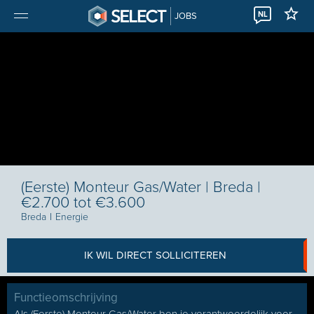
NL
JOBS
(Eerste) Monteur Gas/Water | Breda |
€2.700 tot €3.600
Breda
I
Energie
IK WIL DIRECT SOLLICITEREN
Functieomschrijving