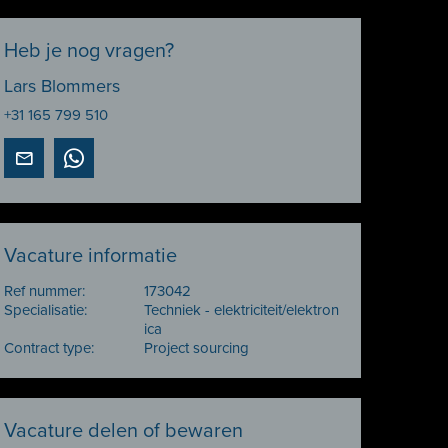
Heb je nog vragen?
Lars Blommers
+31 165 799 510
Vacature informatie
Ref nummer:
173042
Specialisatie:
Techniek - elektriciteit/elektron
ica
Contract type:
Project sourcing
Vacature delen of bewaren