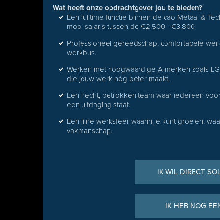
Wat heeft onze opdrachtgever jou te bieden?
Een fulltime functie binnen de cao Metaal & Te
mooi salaris tussen de €2.500 - €3.800
Professioneel gereedschap, comfortabele werkk
werkbus.
Werken met hoogwaardige A-merken zoals LG,
die jouw werk nóg beter maakt.
Een hecht, betrokken team waar iedereen voor e
een uitdaging staat.
Een fijne werksfeer waarin je kunt groeien, waa
vakmanschap.
IK WIL DIRECT SO
IK HEB NOG EE