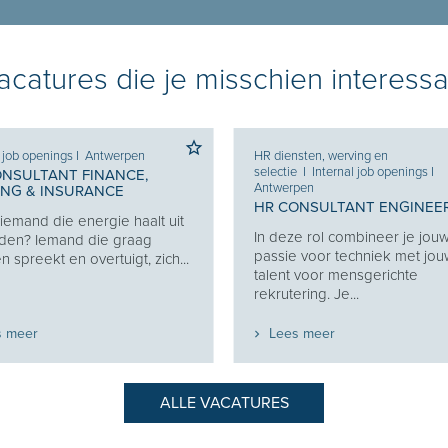
catures die je misschien interessa
l job openings
I
Antwerpen
HR diensten, werving en
selectie
I
Internal job openings
I
ONSULTANT FINANCE,
Antwerpen
ING & INSURANCE
HR CONSULTANT ENGINEE
j iemand die energie haalt uit
In deze rol combineer je jou
den? Iemand die graag
passie voor techniek met jo
 spreekt en overtuigt, zich...
talent voor mensgerichte
rekrutering. Je...
s meer
Lees meer
ALLE VACATURES