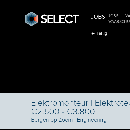
JOBS
JOBS
V
WAARSCHUW
Terug
Elektromonteur | Elektrotec
€2.500 - €3.800
Bergen op Zoom
I
Engineering