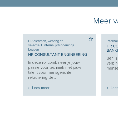
Meer va
HR diensten, werving en
Interna
selectie
I
Internal job openings
I
HR C
Leuven
BANK
HR CONSULTANT ENGINEERING
Ben ji
Je
In deze rol combineer je jouw
verbin
e je
passie voor techniek met jouw
mensen
eekt
talent voor mensgerichte
rekrutering. Je...
Lees meer
Lee