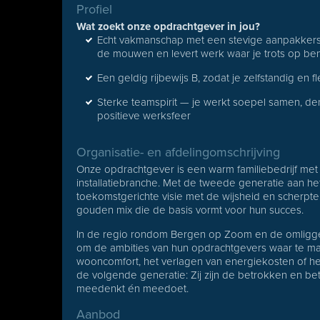
Profiel
Wat zoekt onze opdrachtgever in jou?
Echt vakmanschap met een stevige aanpakkersme
de mouwen en levert werk waar je trots op ben
Een geldig rijbewijs B, zodat je zelfstandig en f
Sterke teamspirit — je werkt soepel samen, den
positieve werksfeer
Organisatie- en afdelingomschrijving
Onze opdrachtgever is een warm familiebedrijf met r
installatiebranche. Met de tweede generatie aan het
toekomstgerichte visie met de wijsheid en scherpte
gouden mix die de basis vormt voor hun succes.
In de regio rondom Bergen op Zoom en de omliggen
om de ambities van hun opdrachtgevers waar te ma
wooncomfort, het verlagen van energiekosten of 
de volgende generatie: Zij zijn de betrokken en bet
meedenkt én meedoet.
Aanbod