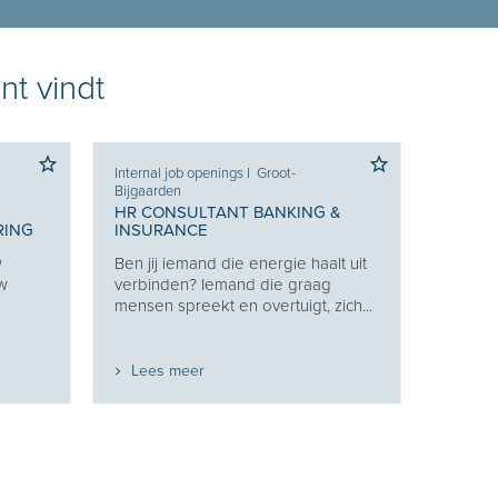
nt vindt
Internal job openings
I
Groot-
Bijgaarden
HR CONSULTANT BANKING &
RING
INSURANCE
w
Ben jij iemand die energie haalt uit
uw
verbinden? Iemand die graag
mensen spreekt en overtuigt, zich...
Lees meer