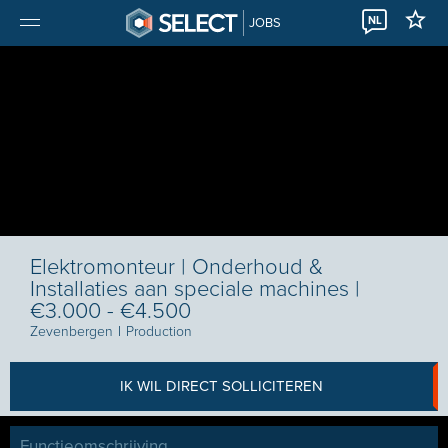
NL
JOBS
Elektromonteur | Onderhoud &
Installaties aan speciale machines |
€3.000 - €4.500
Zevenbergen
I
Production
IK WIL DIRECT SOLLICITEREN
Functieomschrijving