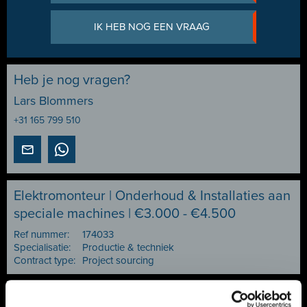
IK HEB NOG EEN VRAAG
Heb je nog vragen?
Lars Blommers
+31 165 799 510
Elektromonteur | Onderhoud & Installaties aan
speciale machines | €3.000 - €4.500
Ref nummer:
174033
Specialisatie:
Productie & techniek
Contract type:
Project sourcing
Vacature delen of bewaren