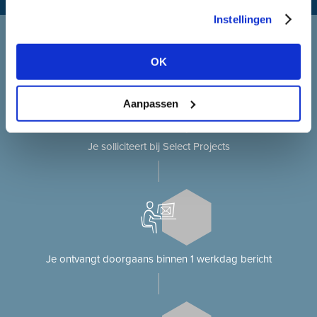
Instellingen
Solliciteren bij Select Projects
Je solliciteert op onze website?
OK
Aanpassen
Je solliciteert bij Select Projects
Je ontvangt doorgaans binnen 1 werkdag bericht