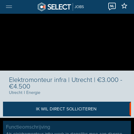
NL
JOBS
Elektromonteur infra | Utrecht | €3.000 -
€4.500
Utrecht
I
Energie
IK WIL DIRECT SOLLICITEREN
Functieomschrijving