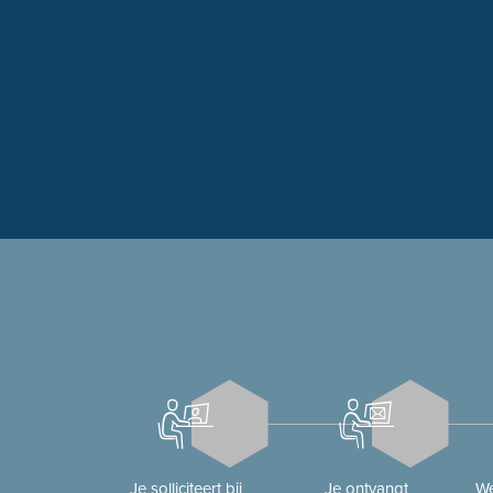
Je solliciteert bij
Je ontvangt
We