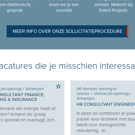
een (telefonisch)
doen we je een
werken. Welkom bij
gesprek
voorstel
Select Projects
MEER INFO OVER ONZE SOLLICITATIEPROCEDURE
catures die je misschien interessa
l job openings
I
Antwerpen
HR diensten, werving en
selectie
I
Internal job openings
I
ONSULTANT FINANCE,
Antwerpen
ING & INSURANCE
HR CONSULTANT ENGINEE
j iemand die energie haalt uit
In deze rol combineer je jou
den? Iemand die graag
passie voor techniek met jo
 spreekt en overtuigt, zich...
talent voor mensgerichte
rekrutering. Je...