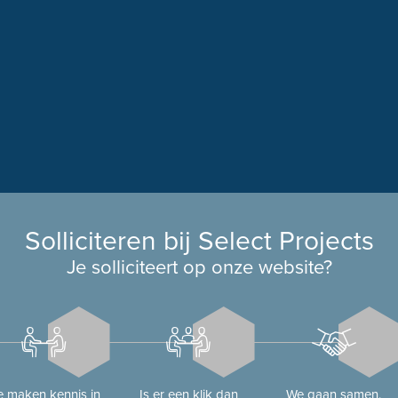
Solliciteren bij Select Projects
Je solliciteert op onze website?
 maken kennis in
Is er een klik dan
We gaan samen.