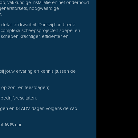
op, vakkundige installatie en het onderhoud
 generatorsets, hoogwaardige
n.
tail en kwaliteit. Dankzij hun brede
n complexe scheepsprojecten soepel en
schepen krachtiger, efficiënter en
bij jouw ervaring en kennis (tussen de
op zon- en feestdagen;
bedrijfsresultaten;
agen én 13 ADV-dagen volgens de cao
t 16.15 uur.