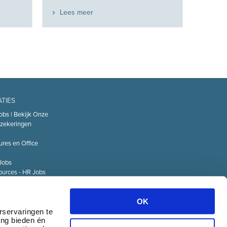
Lees meer
ATIES
obs | Bekijk Onze
zekeringen
ures en Office
Jobs
urces - HR Jobs
or
Technology – IT
OK
Logistiek Jobs
rservaringen te
ing bieden én
& communicatie