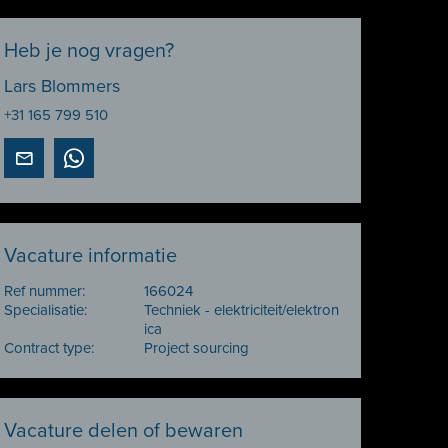
Heb je nog vragen?
Lars Blommers
+31 165 799 510
Vacature informatie
Ref nummer:
166024
Specialisatie:
Techniek - elektriciteit/elektron
ica
Contract type:
Project sourcing
Vacature delen of bewaren