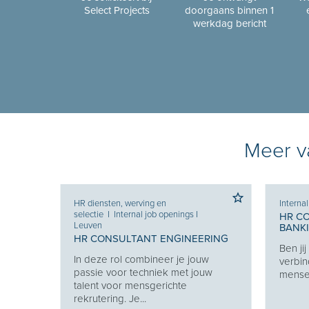
Select Projects
doorgaans binnen 1
werkdag bericht
Meer va
HR diensten, werving en
Interna
selectie
I
Internal job openings
I
HR C
Leuven
BANK
HR CONSULTANT ENGINEERING
Ben ji
Je
In deze rol combineer je jouw
verbin
e je
passie voor techniek met jouw
mensen
eekt
talent voor mensgerichte
rekrutering. Je...