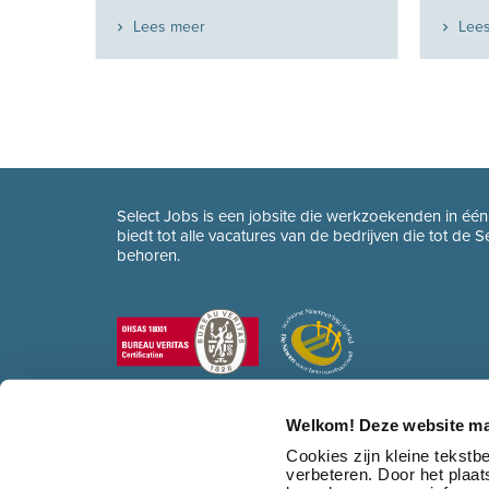
Lees meer
Lee
Select Jobs is een jobsite die werkzoekenden in éé
biedt tot alle vacatures van de bedrijven die tot de 
behoren.
Welkom! Deze website ma
Cookies zijn kleine tekst
verbeteren. Door het plaa