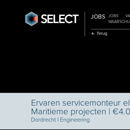
JOBS
JOBS
V
WAARSCHUW
Terug
Ervaren servicemonteur ele
Maritieme projecten | €4.
Dordrecht
I
Engineering