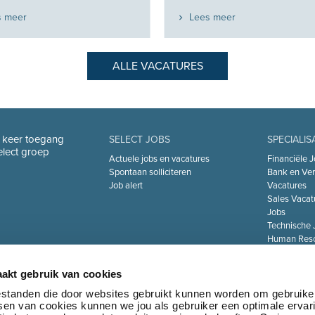
s meer
Lees meer
ALLE VACATURES
n keer toegang
SELECT JOBS
SPECIALIS
Select groep
Actuele jobs en vacatures
Financiële J
Spontaan solliciteren
Bank en Ver
Job alert
Vacatures
Sales Vacat
Jobs
Technische 
Human Reso
De Zorgsect
Information 
akt gebruik van cookies
Jobs
Transport & 
bestanden die door websites gebruikt kunnen worden om gebruike
tsen van cookies kunnen we jou als gebruiker een optimale ervar
Marketing 