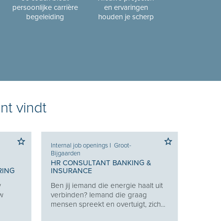
persoonlijke carrière
en ervaringen
begeleiding
houden je scherp
nt vindt
Internal job openings
I
Groot-
Bijgaarden
HR CONSULTANT BANKING &
RING
INSURANCE
w
Ben jij iemand die energie haalt uit
uw
verbinden? Iemand die graag
mensen spreekt en overtuigt, zich...