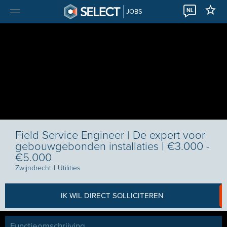
NL
JOBS
Field Service Engineer | De expert voor
gebouwgebonden installaties | €3.000 -
€5.000
Zwijndrecht
I
Utilities
IK WIL DIRECT SOLLICITEREN
Functieomschrijving