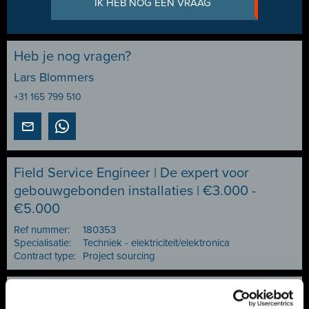
IK HEB NOG EEN VRAAG
Heb je nog vragen?
Lars Blommers
+31 165 799 510
Field Service Engineer | De expert voor
gebouwgebonden installaties | €3.000 -
€5.000
Ref nummer:
180353
Specialisatie:
Techniek - elektriciteit/elektronica
Contract type:
Project sourcing
Vacature delen of bewaren