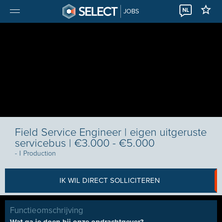
NL
JOBS
Field Service Engineer | eigen uitgeruste
servicebus | €3.000 - €5.000
-
I
Production
IK WIL DIRECT SOLLICITEREN
Functieomschrijving