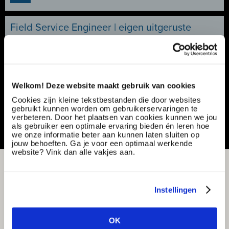
Field Service Engineer | eigen uitgeruste
servicebus | €3.000 - €5.000
Ref nummer:
171283
Specialisatie:
Productie & techniek
Contract type:
Project sourcing
Welkom! Deze website maakt gebruik van cookies
Cookies zijn kleine tekstbestanden die door websites
Vacature delen of bewaren
gebruikt kunnen worden om gebruikerservaringen te
verbeteren. Door het plaatsen van cookies kunnen we jou
als gebruiker een optimale ervaring bieden én leren hoe
we onze informatie beter aan kunnen laten sluiten op
jouw behoeften. Ga je voor een optimaal werkende
website? Vink dan alle vakjes aan.
Instellingen
OK