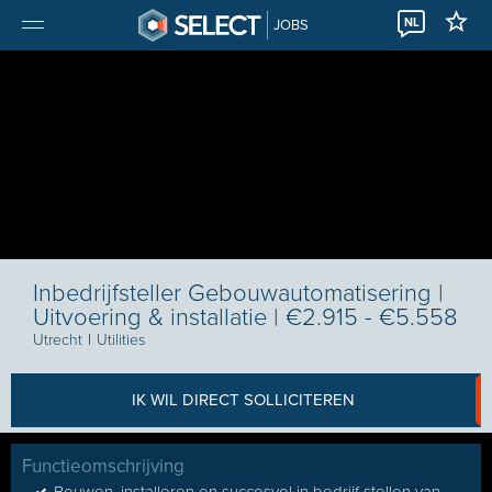
NL
JOBS
Inbedrijfsteller Gebouwautomatisering |
Uitvoering & installatie | €2.915 - €5.558
Utrecht
I
Utilities
IK WIL DIRECT SOLLICITEREN
Functieomschrijving