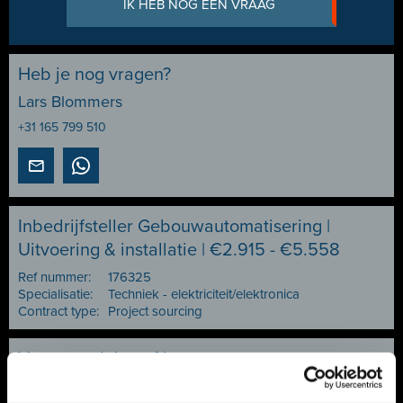
IK HEB NOG EEN VRAAG
Heb je nog vragen?
Lars Blommers
+31 165 799 510
Inbedrijfsteller Gebouwautomatisering |
Uitvoering & installatie | €2.915 - €5.558
Ref nummer:
176325
Specialisatie:
Techniek - elektriciteit/elektronica
Contract type:
Project sourcing
Vacature delen of bewaren