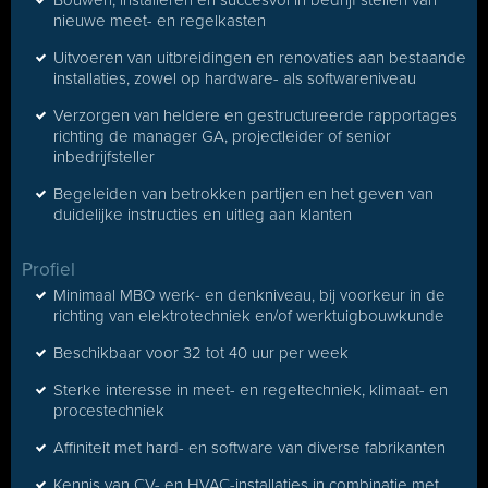
Bouwen, installeren en succesvol in bedrijf stellen van
nieuwe meet- en regelkasten
Uitvoeren van uitbreidingen en renovaties aan bestaande
installaties, zowel op hardware- als softwareniveau
Verzorgen van heldere en gestructureerde rapportages
richting de manager GA, projectleider of senior
inbedrijfsteller
Begeleiden van betrokken partijen en het geven van
duidelijke instructies en uitleg aan klanten
Profiel
Minimaal MBO werk- en denkniveau, bij voorkeur in de
richting van elektrotechniek en/of werktuigbouwkunde
Beschikbaar voor 32 tot 40 uur per week
Sterke interesse in meet- en regeltechniek, klimaat- en
procestechniek
Affiniteit met hard- en software van diverse fabrikanten
Kennis van CV- en HVAC-installaties in combinatie met